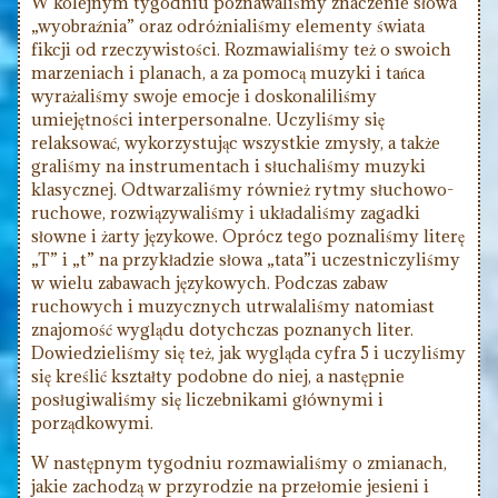
W kolejnym tygodniu poznawaliśmy znaczenie słowa
„wyobraźnia” oraz odróżnialiśmy elementy świata
fikcji od rzeczywistości. Rozmawialiśmy też o swoich
marzeniach i planach, a za pomocą muzyki i tańca
wyrażaliśmy swoje emocje i doskonaliliśmy
umiejętności interpersonalne. Uczyliśmy się
relaksować, wykorzystując wszystkie zmysły, a także
graliśmy na instrumentach i słuchaliśmy muzyki
klasycznej. Odtwarzaliśmy również rytmy słuchowo-
ruchowe, rozwiązywaliśmy i układaliśmy zagadki
słowne i żarty językowe. Oprócz tego poznaliśmy literę
„T” i „t” na przykładzie słowa „tata”i uczestniczyliśmy
w wielu zabawach językowych. Podczas zabaw
ruchowych i muzycznych utrwalaliśmy natomiast
znajomość wyglądu dotychczas poznanych liter.
Dowiedzieliśmy się też, jak wygląda cyfra 5 i uczyliśmy
się kreślić kształty podobne do niej, a następnie
posługiwaliśmy się liczebnikami głównymi i
porządkowymi.
W następnym tygodniu rozmawialiśmy o zmianach,
jakie zachodzą w przyrodzie na przełomie jesieni i