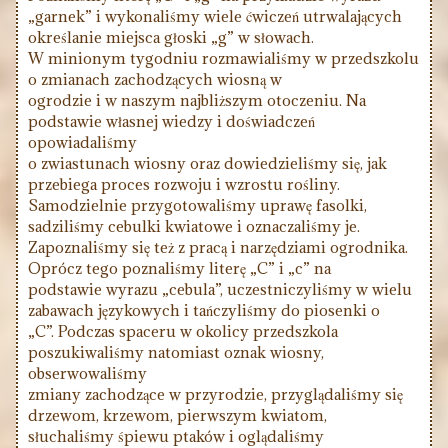
„garnek” i wykonaliśmy wiele ćwiczeń utrwalających
określanie miejsca głoski „g” w słowach.
W minionym tygodniu rozmawialiśmy w przedszkolu
o zmianach zachodzących wiosną w
ogrodzie i w naszym najbliższym otoczeniu. Na
podstawie własnej wiedzy i doświadczeń
opowiadaliśmy
o zwiastunach wiosny oraz dowiedzieliśmy się, jak
przebiega proces rozwoju i wzrostu rośliny.
Samodzielnie przygotowaliśmy uprawę fasolki,
sadziliśmy cebulki kwiatowe i oznaczaliśmy je.
Zapoznaliśmy się też z pracą i narzędziami ogrodnika.
Oprócz tego poznaliśmy literę „C” i „c” na
podstawie wyrazu „cebula”, uczestniczyliśmy w wielu
zabawach językowych i tańczyliśmy do piosenki o
„C”. Podczas spaceru w okolicy przedszkola
poszukiwaliśmy natomiast oznak wiosny,
obserwowaliśmy
zmiany zachodzące w przyrodzie, przyglądaliśmy się
drzewom, krzewom, pierwszym kwiatom,
słuchaliśmy śpiewu ptaków i oglądaliśmy