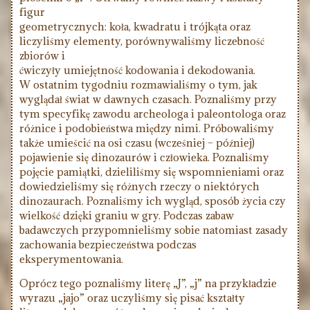
figur
geometrycznych: koła, kwadratu i trójkąta oraz
liczyliśmy elementy, porównywaliśmy liczebność
zbiorów i
ćwiczyły umiejętność kodowania i dekodowania.
W ostatnim tygodniu rozmawialiśmy o tym, jak
wyglądał świat w dawnych czasach. Poznaliśmy przy
tym specyfikę zawodu archeologa i paleontologa oraz
różnice i podobieństwa między nimi. Próbowaliśmy
także umieścić na osi czasu (wcześniej – później)
pojawienie się dinozaurów i człowieka. Poznaliśmy
pojęcie pamiątki, dzieliliśmy się wspomnieniami oraz
dowiedzieliśmy się różnych rzeczy o niektórych
dinozaurach. Poznaliśmy ich wygląd, sposób życia czy
wielkość dzięki graniu w gry. Podczas zabaw
badawczych przypomnieliśmy sobie natomiast zasady
zachowania bezpieczeństwa podczas
eksperymentowania.
Oprócz tego poznaliśmy literę „J”, „j” na przykładzie
wyrazu „jajo” oraz uczyliśmy się pisać kształty