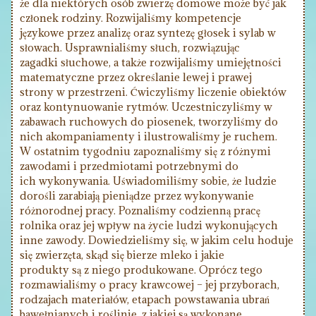
że dla niektórych osób zwierzę domowe może być jak
członek rodziny. Rozwijaliśmy kompetencje
językowe przez analizę oraz syntezę głosek i sylab w
słowach. Usprawnialiśmy słuch, rozwiązując
zagadki słuchowe, a także rozwijaliśmy umiejętności
matematyczne przez określanie lewej i prawej
strony w przestrzeni. Ćwiczyliśmy liczenie obiektów
oraz kontynuowanie rytmów. Uczestniczyliśmy w
zabawach ruchowych do piosenek, tworzyliśmy do
nich akompaniamenty i ilustrowaliśmy je ruchem.
W ostatnim tygodniu zapoznaliśmy się z różnymi
zawodami i przedmiotami potrzebnymi do
ich wykonywania. Uświadomiliśmy sobie, że ludzie
dorośli zarabiają pieniądze przez wykonywanie
różnorodnej pracy. Poznaliśmy codzienną pracę
rolnika oraz jej wpływ na życie ludzi wykonujących
inne zawody. Dowiedzieliśmy się, w jakim celu hoduje
się zwierzęta, skąd się bierze mleko i jakie
produkty są z niego produkowane. Oprócz tego
rozmawialiśmy o pracy krawcowej – jej przyborach,
rodzajach materiałów, etapach powstawania ubrań
bawełnianych i roślinie, z jakiej są wykonane.