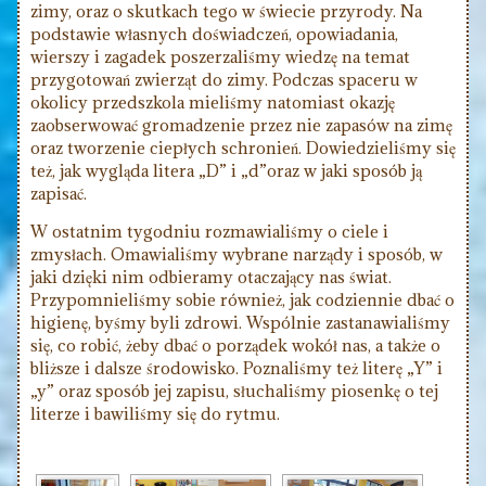
zimy, oraz o skutkach tego w świecie przyrody. Na
podstawie własnych doświadczeń, opowiadania,
wierszy i zagadek poszerzaliśmy wiedzę na temat
przygotowań zwierząt do zimy. Podczas spaceru w
okolicy przedszkola mieliśmy natomiast okazję
zaobserwować gromadzenie przez nie zapasów na zimę
oraz tworzenie ciepłych schronień. Dowiedzieliśmy się
też, jak wygląda litera „D” i „d”oraz w jaki sposób ją
zapisać.
W ostatnim tygodniu rozmawialiśmy o ciele i
zmysłach. Omawialiśmy wybrane narządy i sposób, w
jaki dzięki nim odbieramy otaczający nas świat.
Przypomnieliśmy sobie również, jak codziennie dbać o
higienę, byśmy byli zdrowi. Wspólnie zastanawialiśmy
się, co robić, żeby dbać o porządek wokół nas, a także o
bliższe i dalsze środowisko. Poznaliśmy też literę „Y” i
„y” oraz sposób jej zapisu, słuchaliśmy piosenkę o tej
literze i bawiliśmy się do rytmu.