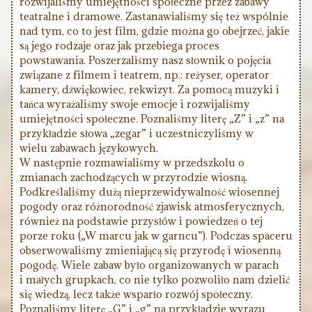
rozwijaliśmy umiejętności społeczne przez zabawy
teatralne i dramowe. Zastanawialiśmy się też wspólnie
nad tym, co to jest film, gdzie można go obejrzeć, jakie
są jego rodzaje oraz jak przebiega proces
powstawania. Poszerzaliśmy nasz słownik o pojęcia
związane z filmem i teatrem, np.: reżyser, operator
kamery, dźwiękowiec, rekwizyt. Za pomocą muzyki i
tańca wyrażaliśmy swoje emocje i rozwijaliśmy
umiejętności społeczne. Poznaliśmy literę „Z” i „z” na
przykładzie słowa „zegar” i uczestniczyliśmy w
wielu zabawach językowych.
W następnie rozmawialiśmy w przedszkolu o
zmianach zachodzących w przyrodzie wiosną.
Podkreślaliśmy dużą nieprzewidywalność wiosennej
pogody oraz różnorodność zjawisk atmosferycznych,
również na podstawie przysłów i powiedzeń o tej
porze roku („W marcu jak w garncu”). Podczas spaceru
obserwowaliśmy zmieniającą się przyrodę i wiosenną
pogodę. Wiele zabaw było organizowanych w parach
i małych grupkach, co nie tylko pozwoliło nam dzielić
się wiedzą, lecz także wsparło rozwój społeczny.
Poznaliśmy literę „G” i „g” na przykładzie wyrazu