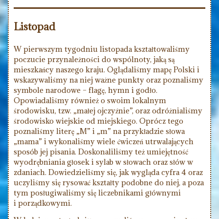
Listopad
W pierwszym tygodniu listopada kształtowaliśmy
poczucie przynależności do wspólnoty, jaką są
mieszkańcy naszego kraju. Oglądaliśmy mapę Polski i
wskazywaliśmy na niej ważne punkty oraz poznaliśmy
symbole narodowe – flagę, hymn i godło.
Opowiadaliśmy również o swoim lokalnym
środowisku, tzw. „małej ojczyźnie”, oraz odróżnialiśmy
środowisko wiejskie od miejskiego. Oprócz tego
poznaliśmy literę „M” i „m” na przykładzie słowa
„mama” i wykonaliśmy wiele ćwiczeń utrwalających
sposób jej pisania. Doskonaliliśmy też umiejętność
wyodrębniania głosek i sylab w słowach oraz słów w
zdaniach. Dowiedzieliśmy się, jak wygląda cyfra 4 oraz
uczyliśmy się rysować kształty podobne do niej, a poza
tym posługiwaliśmy się liczebnikami głównymi
i porządkowymi.