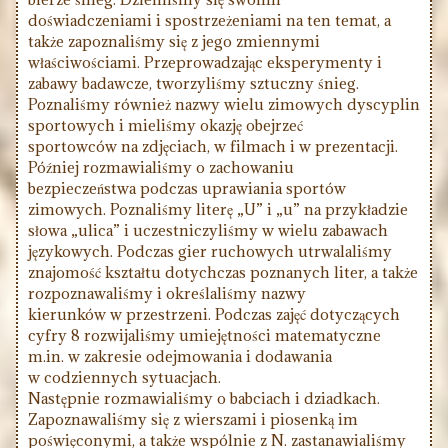
doświadczeniami i spostrzeżeniami na ten temat, a
także zapoznaliśmy się z jego zmiennymi
właściwościami. Przeprowadzając eksperymenty i
zabawy badawcze, tworzyliśmy sztuczny śnieg.
Poznaliśmy również nazwy wielu zimowych dyscyplin
sportowych i mieliśmy okazję obejrzeć
sportowców na zdjęciach, w filmach i w prezentacji.
Później rozmawialiśmy o zachowaniu
bezpieczeństwa podczas uprawiania sportów
zimowych. Poznaliśmy literę „U” i „u” na przykładzie
słowa „ulica” i uczestniczyliśmy w wielu zabawach
językowych. Podczas gier ruchowych utrwalaliśmy
znajomość kształtu dotychczas poznanych liter, a także
rozpoznawaliśmy i określaliśmy nazwy
kierunków w przestrzeni. Podczas zajęć dotyczących
cyfry 8 rozwijaliśmy umiejętności matematyczne
m.in. w zakresie odejmowania i dodawania
w codziennych sytuacjach.
Następnie rozmawialiśmy o babciach i dziadkach.
Zapoznawaliśmy się z wierszami i piosenką im
poświęconymi, a także wspólnie z N. zastanawialiśmy