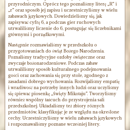
przyrodniczym. Oprócz tego poznaliśmy literę „R” i
„r” oraz sposób jej zapisu i uczestniczyliśmy w wielu
zabawach językowych. Dowiedzieliśmy się, jak
zapisywać cyfrę 6, a podczas gier ruchowych
utrwaliliśmy liczenie do 6, posługując się liczebnikami
głównymi i porządkowymi.
Następnie rozmawialiśmy w przedszkolu o
przygotowaniach do świąt Bożego Narodzenia.
Poznaliśmy tradycyjne ozdoby świąteczne oraz
zwyczaje bożonarodzeniowe. Podczas zabaw
utrwaliliśmy sposób kulturalnego podejmowania
gości oraz zachowania się przy stole, zgodnego z
zasadami dobrego wychowania. Rozwijaliśmy empatię
i wrażliwość na potrzeby innych ludzi oraz uczyliśmy
się śpiewać piosenkę „Święty Mikołaju”. Tworzyliśmy
również wspólny łańcuch do przystrojenia sali
przedszkolnej. Układaliśmy też zbiory różnych
przedmiotów, klasyfikując je ze względu na określone
cechy. Uczestniczyliśmy w wielu zabawach językowych
i rozpoznawaliśmy poznane wcześniej litery.