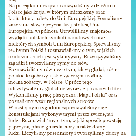
Na początku miesiąca rozmawialiśmy z dziećmi o
Polsce jako kraju, w którym mieszkamy oraz
kraju, który należy do Unii Europejskiej. Poznaliśmy
znaczenie słów: ojczyzna, kraj, stolica, Unia
Europejska, wspólnota. Utrwaliliśmy znajomość
wyglądu polskich symboli narodowych oraz
niektórych symboli Unii Europejskiej. Śpiewaliśmy
też hymn Polski i rozmawialiśmy o tym, w jakich
okolicznościach jest wykonywany. Rozwiązywaliśmy
zagadki i tworzyliśmy rymy do słów.
Rozmawialiśmy również o tym, jak wyglądają różne
polskie krajobrazy i jakie zwierzęta i rośliny
można zobaczyć w Polsce. Oprócz tego
odczytywaliśmy globalnie wyrazy z poznanych liter.
Wykonaliśmy pracę plastyczną „Mapa Polski” oraz
poznaliśmy wzór regionalnych strojów.
W następnym tygodniu zapoznawaliśmy się z
konstrukcjami wykonywanymi przez zwierzęta i
ludzi. Rozmawialiśmy o tym, w jaki sposób powstają
pajęczyna, ptasie gniazda, nory, a także domy
ludzi. Liczyliśmy przedmioty i tworzyliśmy zbiory na