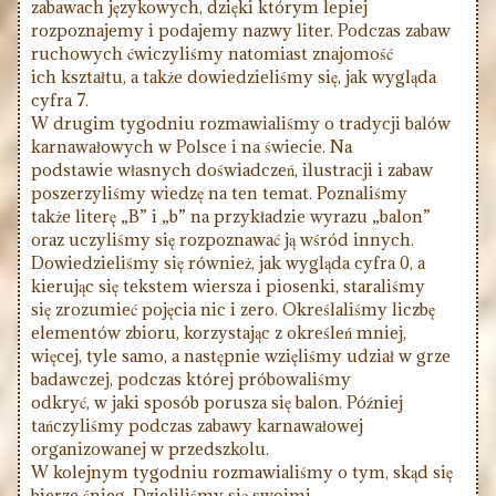
zabawach językowych, dzięki którym lepiej
rozpoznajemy i podajemy nazwy liter. Podczas zabaw
ruchowych ćwiczyliśmy natomiast znajomość
ich kształtu, a także dowiedzieliśmy się, jak wygląda
cyfra 7.
W drugim tygodniu rozmawialiśmy o tradycji balów
karnawałowych w Polsce i na świecie. Na
podstawie własnych doświadczeń, ilustracji i zabaw
poszerzyliśmy wiedzę na ten temat. Poznaliśmy
także literę „B” i „b” na przykładzie wyrazu „balon”
oraz uczyliśmy się rozpoznawać ją wśród innych.
Dowiedzieliśmy się również, jak wygląda cyfra 0, a
kierując się tekstem wiersza i piosenki, staraliśmy
się zrozumieć pojęcia nic i zero. Określaliśmy liczbę
elementów zbioru, korzystając z określeń mniej,
więcej, tyle samo, a następnie wzięliśmy udział w grze
badawczej, podczas której próbowaliśmy
odkryć, w jaki sposób porusza się balon. Później
tańczyliśmy podczas zabawy karnawałowej
organizowanej w przedszkolu.
W kolejnym tygodniu rozmawialiśmy o tym, skąd się
bierze śnieg. Dzieliliśmy się swoimi