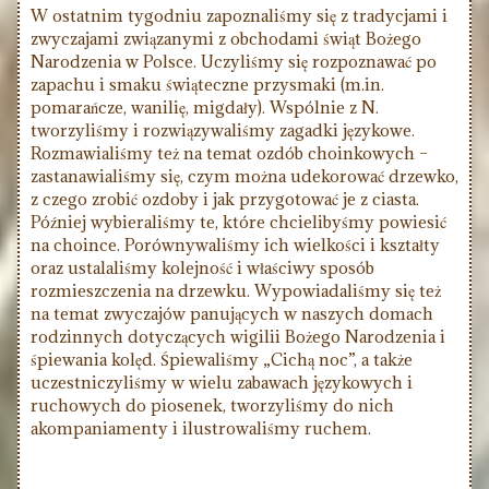
W ostatnim tygodniu zapoznaliśmy się z tradycjami i
zwyczajami związanymi z obchodami świąt Bożego
Narodzenia w Polsce. Uczyliśmy się rozpoznawać po
zapachu i smaku świąteczne przysmaki (m.in.
pomarańcze, wanilię, migdały). Wspólnie z N.
tworzyliśmy i rozwiązywaliśmy zagadki językowe.
Rozmawialiśmy też na temat ozdób choinkowych –
zastanawialiśmy się, czym można udekorować drzewko,
z czego zrobić ozdoby i jak przygotować je z ciasta.
Później wybieraliśmy te, które chcielibyśmy powiesić
na choince. Porównywaliśmy ich wielkości i kształty
oraz ustalaliśmy kolejność i właściwy sposób
rozmieszczenia na drzewku. Wypowiadaliśmy się też
na temat zwyczajów panujących w naszych domach
rodzinnych dotyczących wigilii Bożego Narodzenia i
śpiewania kolęd. Śpiewaliśmy „Cichą noc”, a także
uczestniczyliśmy w wielu zabawach językowych i
ruchowych do piosenek, tworzyliśmy do nich
akompaniamenty i ilustrowaliśmy ruchem.