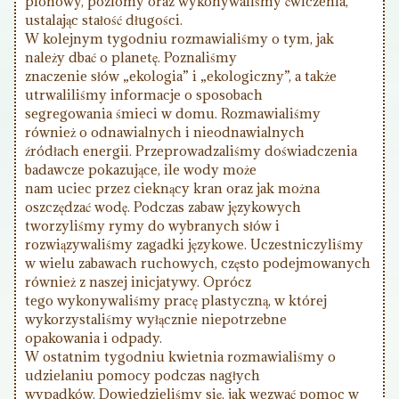
pionowy, poziomy oraz wykonywaliśmy ćwiczenia,
ustalając stałość długości.
W kolejnym tygodniu rozmawialiśmy o tym, jak
należy dbać o planetę. Poznaliśmy
znaczenie słów „ekologia” i „ekologiczny”, a także
utrwaliliśmy informacje o sposobach
segregowania śmieci w domu. Rozmawialiśmy
również o odnawialnych i nieodnawialnych
źródłach energii. Przeprowadzaliśmy doświadczenia
badawcze pokazujące, ile wody może
nam uciec przez cieknący kran oraz jak można
oszczędzać wodę. Podczas zabaw językowych
tworzyliśmy rymy do wybranych słów i
rozwiązywaliśmy zagadki językowe. Uczestniczyliśmy
w wielu zabawach ruchowych, często podejmowanych
również z naszej inicjatywy. Oprócz
tego wykonywaliśmy pracę plastyczną, w której
wykorzystaliśmy wyłącznie niepotrzebne
opakowania i odpady.
W ostatnim tygodniu kwietnia rozmawialiśmy o
udzielaniu pomocy podczas nagłych
wypadków. Dowiedzieliśmy się, jak wezwać pomoc w