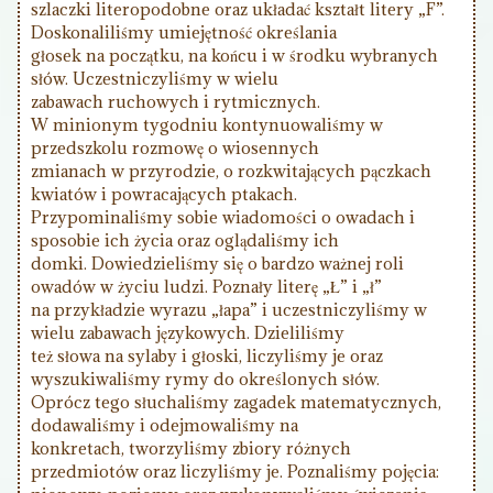
szlaczki literopodobne oraz układać kształt litery „F”.
Doskonaliliśmy umiejętność określania
głosek na początku, na końcu i w środku wybranych
słów. Uczestniczyliśmy w wielu
zabawach ruchowych i rytmicznych.
W minionym tygodniu kontynuowaliśmy w
przedszkolu rozmowę o wiosennych
zmianach w przyrodzie, o rozkwitających pączkach
kwiatów i powracających ptakach.
Przypominaliśmy sobie wiadomości o owadach i
sposobie ich życia oraz oglądaliśmy ich
domki. Dowiedzieliśmy się o bardzo ważnej roli
owadów w życiu ludzi. Poznały literę „Ł” i „ł”
na przykładzie wyrazu „łapa” i uczestniczyliśmy w
wielu zabawach językowych. Dzieliliśmy
też słowa na sylaby i głoski, liczyliśmy je oraz
wyszukiwaliśmy rymy do określonych słów.
Oprócz tego słuchaliśmy zagadek matematycznych,
dodawaliśmy i odejmowaliśmy na
konkretach, tworzyliśmy zbiory różnych
przedmiotów oraz liczyliśmy je. Poznaliśmy pojęcia: