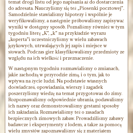
temat drogi listu od jego napisania aż do dostarczenia
do adresata. Nauczyliśmy się też „Piosenki pocztowej”
.
Samodzielnie stawialiśmy hipotezy i wspólnie je
weryfikowaliśmy, a następnie próbowaliśmy zapisywać
wyniki w dostępny sposób. Poznaliśmy również w tym
tygodniu literę „K”, „k” na przykładzie wyrazu
„koperta”i uczestniczyliśmy w wielu zabawach
językowych, utrwalających jej zapis i miejsce w
słowach. Podczas gier klasyfikowaliśmy przedmioty ze
względu na ich wielkość i przeznaczenie.
W następnym tygodniu rozmawialiśmy o zmianach,
jakie zachodzą w przyrodzie zimą, i o tym, jak to
wpływa na życie ludzi. Na podstawie własnych
doświadczeń, opowiadania, wierszy i zagadek
poszerzyliśmy wiedzę na temat przygotowań do zimy.
Rozpoznawaliśmy odpowiednie ubrania, podawaliśmy
ich nazwy oraz demonstrowaliśmy gestami sposoby
ich zakładania. Rozmawialiśmy też o zasadach
bezpiecznych zimowych zabaw. Prowadziliśmy zabawy
badawcze i eksperymenty z lodem, a także za pomocą
wielu zmysłów zapoznawaliśmy się z materiałem