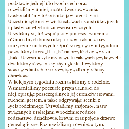
podstawie jednej lub dwóch cech oraz
rozwijaliśmy umiejętność odwzorowywania.
Doskonaliliśmy też orientację w przestrzeni.
Uczestniczyliśmy w wielu zabawach konstrukcyjnych
i plastyczno-techniczno-sensorycznych.
Uczyliśmy się też współpracy podczas tworzenia
różnorodnych konstrukcji oraz w trakcie zabaw
muzyczno-ruchowych. Oprócz tego w tym tygodniu
poznaliśmy literę „H” i „h” na przykładzie wyrazu
„hak”. Uczestniczyliśmy w wielu zabawach językowych:
dzieliliśmy słowa na sylaby i głoski, liczyliśmy
słowa w zdaniach oraz rozwiązywaliśmy rebusy
obrazkowe.
W kolejnym tygodniu rozmawialiśmy o rodzinie.
Wzmacnialiśmy poczucie przynależności do
niej, opisując poszczególnych jej członków słowami,
ruchem, gestem, a także odgrywając scenki z
życia rodzinnego. Utrwalaliśmy znajomość nazw
związanych z relacjami w rodzinie: rodzice,
rodzeństwo, dziadkowie, krewni oraz pojęcie drzewo
genealogiczne. Rozmawialiśmy również o tym,