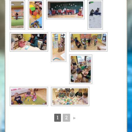
1
2
►