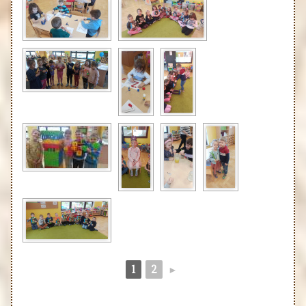
1
2
►