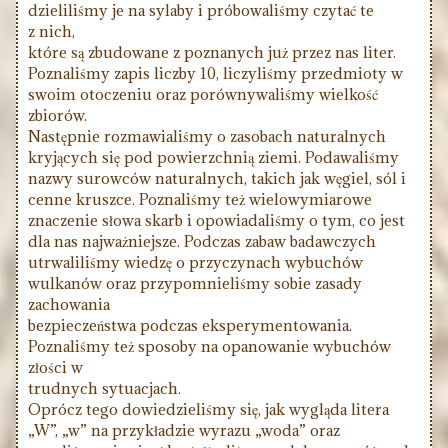
dzieliliśmy je na sylaby i próbowaliśmy czytać te
z nich,
które są zbudowane z poznanych już przez nas liter.
Poznaliśmy zapis liczby 10, liczyliśmy przedmioty w
swoim otoczeniu oraz porównywaliśmy wielkość
zbiorów.
Następnie rozmawialiśmy o zasobach naturalnych
kryjących się pod powierzchnią ziemi. Podawaliśmy
nazwy surowców naturalnych, takich jak węgiel, sól i
cenne kruszce. Poznaliśmy też wielowymiarowe
znaczenie słowa skarb i opowiadaliśmy o tym, co jest
dla nas najważniejsze. Podczas zabaw badawczych
utrwaliliśmy wiedzę o przyczynach wybuchów
wulkanów oraz przypomnieliśmy sobie zasady
zachowania
bezpieczeństwa podczas eksperymentowania.
Poznaliśmy też sposoby na opanowanie wybuchów
złości w
trudnych sytuacjach.
Oprócz tego dowiedzieliśmy się, jak wygląda litera
„W”, „w” na przykładzie wyrazu „woda” oraz