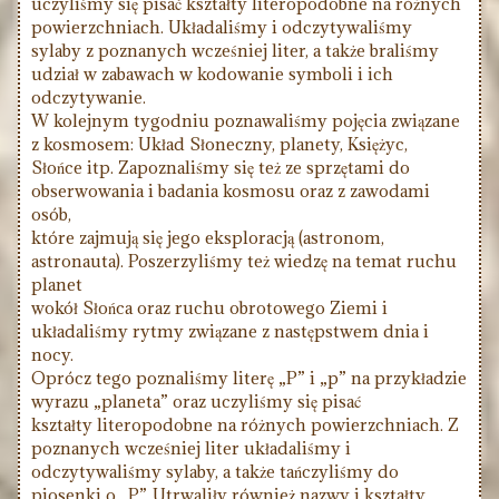
uczyliśmy się pisać kształty literopodobne na różnych
powierzchniach. Układaliśmy i odczytywaliśmy
sylaby z poznanych wcześniej liter, a także braliśmy
udział w zabawach w kodowanie symboli i ich
odczytywanie.
W kolejnym tygodniu poznawaliśmy pojęcia związane
z kosmosem: Układ Słoneczny, planety, Księżyc,
Słońce itp. Zapoznaliśmy się też ze sprzętami do
obserwowania i badania kosmosu oraz z zawodami
osób,
które zajmują się jego eksploracją (astronom,
astronauta). Poszerzyliśmy też wiedzę na temat ruchu
planet
wokół Słońca oraz ruchu obrotowego Ziemi i
układaliśmy rytmy związane z następstwem dnia i
nocy.
Oprócz tego poznaliśmy literę „P” i „p” na przykładzie
wyrazu „planeta” oraz uczyliśmy się pisać
kształty literopodobne na różnych powierzchniach. Z
poznanych wcześniej liter układaliśmy i
odczytywaliśmy sylaby, a także tańczyliśmy do
piosenki o „P”. Utrwaliły również nazwy i kształty