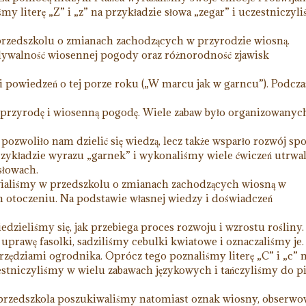
my literę „Z” i „z” na przykładzie słowa „zegar” i uczestniczyl
rzedszkolu o zmianach zachodzących w przyrodzie wiosną.
dywalność wiosennej pogody oraz różnorodność zjawisk
i powiedzeń o tej porze roku („W marcu jak w garncu”). Podcza
 przyrodę i wiosenną pogodę. Wiele zabaw było organizowanyc
pozwoliło nam dzielić się wiedzą, lecz także wsparło rozwój spo
przykładzie wyrazu „garnek” i wykonaliśmy wiele ćwiczeń utrwa
słowach.
liśmy w przedszkolu o zmianach zachodzących wiosną w
m otoczeniu. Na podstawie własnej wiedzy i doświadczeń
dzieliśmy się, jak przebiega proces rozwoju i wzrostu rośliny.
rawę fasolki, sadziliśmy cebulki kwiatowe i oznaczaliśmy je.
arzędziami ogrodnika. Oprócz tego poznaliśmy literę „C” i „c” 
estniczyliśmy w wielu zabawach językowych i tańczyliśmy do p
 przedszkola poszukiwaliśmy natomiast oznak wiosny, obserw