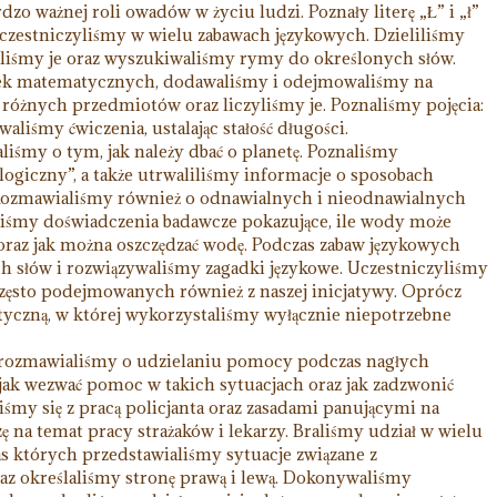
zo ważnej roli owadów w życiu ludzi. Poznały literę „Ł” i „ł”
uczestniczyliśmy w wielu zabawach językowych. Dzieliliśmy
iczyliśmy je oraz wyszukiwaliśmy rymy do określonych słów.
dek matematycznych, dodawaliśmy i odejmowaliśmy na
różnych przedmiotów oraz liczyliśmy je. Poznaliśmy pojęcia:
iśmy ćwiczenia, ustalając stałość długości.
śmy o tym, jak należy dbać o planetę. Poznaliśmy
ologiczny”, a także utrwaliliśmy informacje o sposobach
ozmawialiśmy również o odnawialnych i nieodnawialnych
liśmy doświadczenia badawcze pokazujące, ile wody może
oraz jak można oszczędzać wodę. Podczas zabaw językowych
 słów i rozwiązywaliśmy zagadki językowe. Uczestniczyliśmy
zęsto podejmowanych również z naszej inicjatywy. Oprócz
yczną, w której wykorzystaliśmy wyłącznie niepotrzebne
rozmawialiśmy o udzielaniu pomocy podczas nagłych
jak wezwać pomoc w takich sytuacjach oraz jak zadzwonić
my się z pracą policjanta oraz zasadami panującymi na
ę na temat pracy strażaków i lekarzy. Braliśmy udział w wielu
 których przedstawialiśmy sytuacje związane z
z określaliśmy stronę prawą i lewą. Dokonywaliśmy