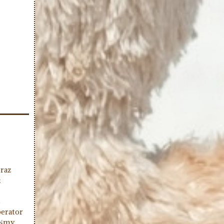
raz
ż
s
perator
liśmy