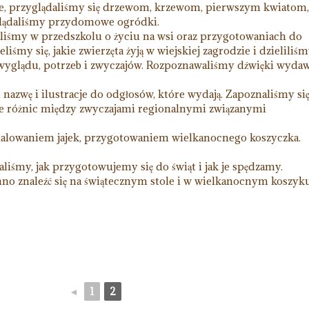
e, przyglądaliśmy się drzewom, krzewom, pierwszym kwiatom,
glądaliśmy przydomowe ogródki.
iśmy w przedszkolu o życiu na wsi oraz przygotowaniach do
śmy się, jakie zwierzęta żyją w wiejskiej zagrodzie i dzieliliśm
wyglądu, potrzeb i zwyczajów. Rozpoznawaliśmy dźwięki wyda
nazwę i ilustracje do odgłosów, które wydają. Zapoznaliśmy się 
ie różnic między zwyczajami regionalnymi związanymi
malowaniem jajek, przygotowaniem wielkanocnego koszyczka.
iśmy, jak przygotowujemy się do świąt i jak je spędzamy.
o znaleźć się na świątecznym stole i w wielkanocnym koszyku
◄
1
2