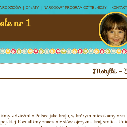
A RODZICÓW
OPŁATY
NARODOWY PROGRAM CZYTELNICZY
KONTAKT
ole nr 1
Motylki – 5
iśmy z dziećmi o Polsce jako kraju, w którym mieszkamy oraz
ejskiej. Poznaliśmy znaczenie słów: ojczyzna, kraj, stolica, Uni