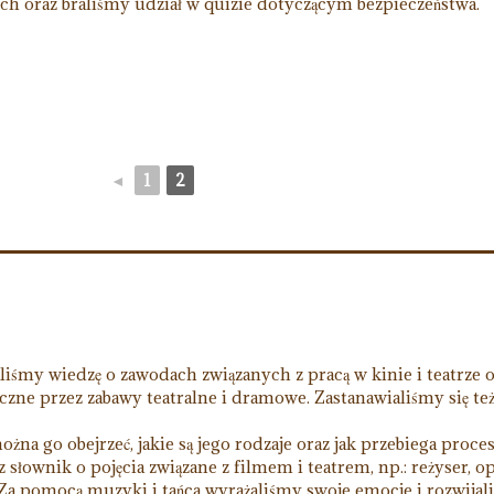
h oraz braliśmy udział w quizie dotyczącym bezpieczeństwa.
◄
1
2
śmy wiedzę o zawodach związanych z pracą w kinie i teatrze o
czne przez zabawy teatralne i dramowe. Zastanawialiśmy się te
ożna go obejrzeć, jakie są jego rodzaje oraz jak przebiega proce
słownik o pojęcia związane z filmem i teatrem, np.: reżyser, o
 Za pomocą muzyki i tańca wyrażaliśmy swoje emocje i rozwija