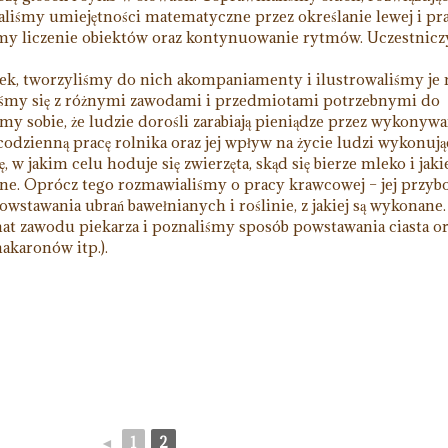
jaliśmy umiejętności matematyczne przez określanie lewej i pr
śmy liczenie obiektów oraz kontynuowanie rytmów. Uczestnic
k, tworzyliśmy do nich akompaniamenty i ilustrowaliśmy je
śmy się z różnymi zawodami i przedmiotami potrzebnymi do
y sobie, że ludzie dorośli zarabiają pieniądze przez wykonywa
odzienną pracę rolnika oraz jej wpływ na życie ludzi wykonuj
 w jakim celu hoduje się zwierzęta, skąd się bierze mleko i jaki
e. Oprócz tego rozmawialiśmy o pracy krawcowej – jej przybo
owstawania ubrań bawełnianych i roślinie, z jakiej są wykonane.
mat zawodu piekarza i poznaliśmy sposób powstawania ciasta o
akaronów itp.).
◄
1
2