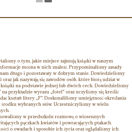
liśmy o tym, jakie miejsce zajmują książki w naszym
e informacje można w nich znaleźć. Przypominaliśmy zasady
ły nam długo i pozostawały w dobrym stanie. Dowiedzieliśmy
ki oraz jak nazywają się zawodów osób, które biorą udział w
 książki na podstawie jednej lub dwóch cech. Dowiedzieliśmy
„f” na przykładzie wyrazu „fotel” oraz uczyliśmy się kreślić
dać kształt litery „F”. Doskonaliliśmy umiejętność określania
 w środku wybranych słów. Uczestniczyliśmy w wielu
nych.
owaliśmy w przedszkolu rozmowę o wiosennych
itających pączkach kwiatów i powracających ptakach.
ci o owadach i sposobie ich życia oraz oglądaliśmy ich