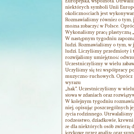
Europejska, wspólnota. Utrwal
niektórych symboli Unii Europe
okolicznościach jest wykonywan
Rozmawialiśmy również o tym, jak
można zobaczyć w Polsce. Opróc
Wykonaliśmy pracę plastyczną „
W następnym tygodniu zapoznaw
ludzi. Rozmawialiśmy o tym, w j
ludzi. Liczyliśmy przedmioty i
rozwijaliśmy umiejętność odwzo
Uczestniczyliśmy w wielu zaba
Uczyliśmy się też współpracy p
muzyczno-ruchowych. Oprócz te
wyrazu
„hak”. Uczestniczyliśmy w wielu 
słowa w zdaniach oraz rozwiązy
W kolejnym tygodniu rozmawial
niej, opisując poszczególnych j
życia rodzinnego. Utrwalaliśmy 
rodzeństwo, dziadkowie, krewni
że dla niektórych osób zwierzę
językowe przez analizę oraz synt