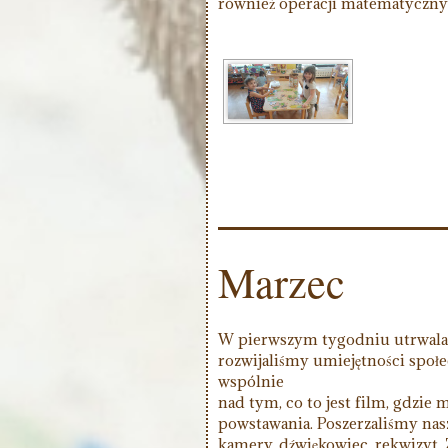
również operacji matematycznyc
Marzec
W pierwszym tygodniu utrwalali
rozwijaliśmy umiejętności społe
wspólnie
nad tym, co to jest film, gdzie m
powstawania. Poszerzaliśmy nasz 
kamery, dźwiękowiec, rekwizyt.