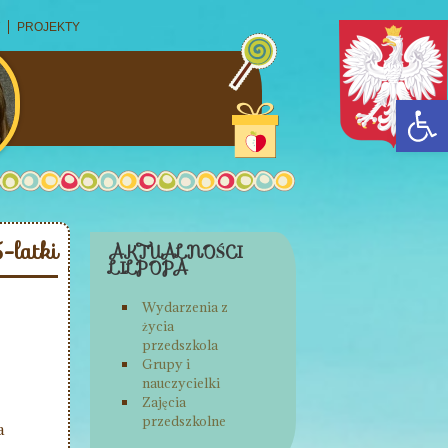
PROJEKTY
Op
-latki
AKTUALNOŚCI
LILPOPA
Wydarzenia z
życia
przedszkola
Grupy i
nauczycielki
Zajęcia
przedszkolne
a