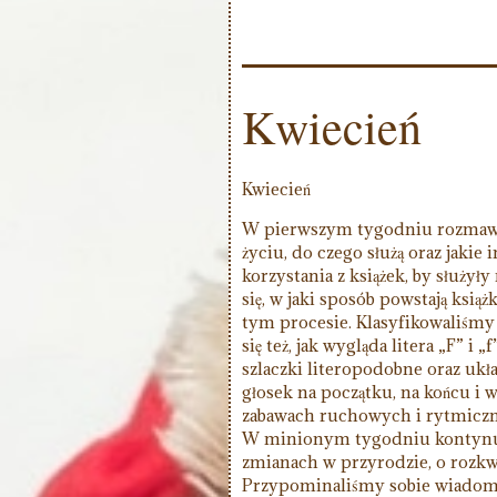
Kwiecień
Kwiecień
W pierwszym tygodniu rozmawia
życiu, do czego służą oraz jaki
korzystania z książek, by służy
się, w jaki sposób powstają książ
tym procesie. Klasyfikowaliśmy
się też, jak wygląda litera „F” i 
szlaczki literopodobne oraz ukła
głosek na początku, na końcu i
zabawach ruchowych i rytmicz
W minionym tygodniu kontynu
zmianach w przyrodzie, o rozkw
Przypominaliśmy sobie wiadomoś