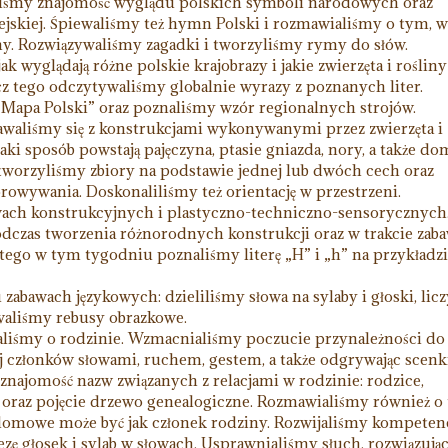
iliśmy znajomość wyglądu polskich symboli narodowych oraz
jskiej. Śpiewaliśmy też hymn Polski i rozmawialiśmy o tym, w
y. Rozwiązywaliśmy zagadki i tworzyliśmy rymy do słów.
 wyglądają różne polskie krajobrazy i jakie zwierzęta i rośliny
z tego odczytywaliśmy globalnie wyrazy z poznanych liter.
Mapa Polski” oraz poznaliśmy wzór regionalnych strojów.
aliśmy się z konstrukcjami wykonywanymi przez zwierzęta i
aki sposób powstają pajęczyna, ptasie gniazda, nory, a także d
 tworzyliśmy zbiory na podstawie jednej lub dwóch cech oraz
rowywania. Doskonaliliśmy też orientację w przestrzeni.
wach konstrukcyjnych i plastyczno-techniczno-sensorycznych
odczas tworzenia różnorodnych konstrukcji oraz w trakcie zab
go w tym tygodniu poznaliśmy literę „H” i „h” na przykładz
zabawach językowych: dzieliliśmy słowa na sylaby i głoski, lic
waliśmy rebusy obrazkowe.
iśmy o rodzinie. Wzmacnialiśmy poczucie przynależności do
ej członków słowami, ruchem, gestem, a także odgrywając scenk
znajomość nazw związanych z relacjami w rodzinie: rodzice,
 oraz pojęcie drzewo genealogiczne. Rozmawialiśmy również o
 domowe może być jak członek rodziny. Rozwijaliśmy kompeten
ezę głosek i sylab w słowach. Usprawnialiśmy słuch, rozwiązują