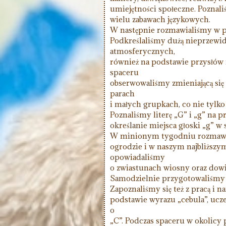
umiejętności społeczne. Poznaliś
wielu zabawach językowych.
W następnie rozmawialiśmy w p
Podkreślaliśmy dużą nieprzewi
atmosferycznych,
również na podstawie przysłów 
spaceru
obserwowaliśmy zmieniającą się
parach
i małych grupkach, co nie tylko 
Poznaliśmy literę „G” i „g” na 
określanie miejsca głoski „g” w 
W minionym tygodniu rozmawia
ogrodzie i w naszym najbliższy
opowiadaliśmy
o zwiastunach wiosny oraz dowie
Samodzielnie przygotowaliśmy up
Zapoznaliśmy się też z pracą i n
podstawie wyrazu „cebula”, ucz
o
„C”. Podczas spaceru w okolicy