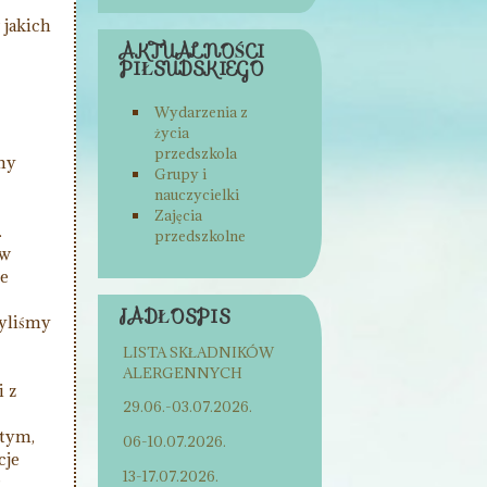
 jakich
AKTUALNOŚCI
PIŁSUDSKIEGO
Wydarzenia z
życia
przedszkola
omy
Grupy i
nauczycielki
Zajęcia
.
przedszkolne
aw
ie
JADŁOSPIS
zyliśmy
LISTA SKŁADNIKÓW
ALERGENNYCH
i z
29.06.-03.07.2026.
 tym,
06-10.07.2026.
cje
13-17.07.2026.
c