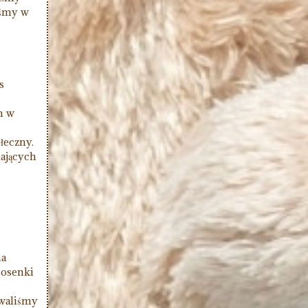
iśmy w
s
h w
łeczny.
lających
na
iosenki
owaliśmy