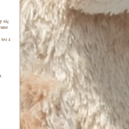
y się
wane
też z
.