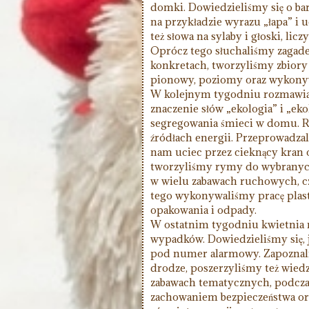
domki. Dowiedzieliśmy się o bard
na przykładzie wyrazu „łapa” i 
też słowa na sylaby i głoski, l
Oprócz tego słuchaliśmy zaga
konkretach, tworzyliśmy zbiory 
pionowy, poziomy oraz wykonywal
W kolejnym tygodniu rozmawiali
znaczenie słów „ekologia” i „ek
segregowania śmieci w domu. R
źródłach energii. Przeprowadza
nam uciec przez cieknący kran 
tworzyliśmy rymy do wybranych
w wielu zabawach ruchowych, c
tego wykonywaliśmy pracę plast
opakowania i odpady.
W ostatnim tygodniu kwietnia 
wypadków. Dowiedzieliśmy się, 
pod numer alarmowy. Zapoznaliś
drodze, poszerzyliśmy też wiedz
zabawach tematycznych, podczas
zachowaniem bezpieczeństwa ora