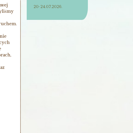
awej
20-24.07.2026.
zyliśmy
 ruchem.
nie
ących
e
rach,
raz