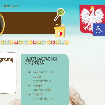
PROJEKTY
Open
gramy
AKTUALNOŚCI
LILPOPA
Wydarzenia z
życia
przedszkola
Grupy i
nauczycielki
Zajęcia
przedszkolne