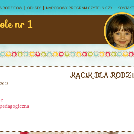
A RODZICÓW
OPŁATY
NARODOWY PROGRAM CZYTELNICZY
KONTAKT
ole nr 1
KĄCIK DLA RODZ
a 2023
we
pedagogiczna