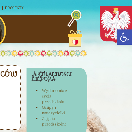
PROJEKTY
Open
ICÓW
AKTUALNOŚCI
LILPOPA
Wydarzenia z
życia
przedszkola
Grupy i
nauczycielki
Zajęcia
przedszkolne