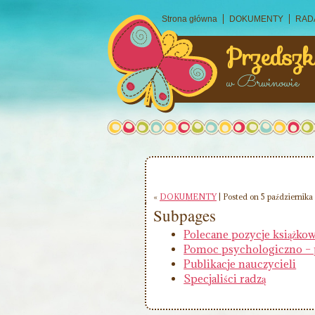
Strona główna
DOKUMENTY
RAD
Przedszk
w Brwinowie
«
DOKUMENTY
| Posted on 5 październik
Subpages
Polecane pozycje książko
Pomoc psychologiczno – 
Publikacje nauczycieli
Specjaliści radzą