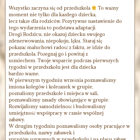
Wszystko zaczyna się od przedszkola
To ważny
moment nie tylko dla każdego dziecka,
lecz także dla rodziców. Pozytywne nastawienie do
tego wydarzenia to podstawa adaptacji.
Drogi Rodzicu, nie okazuj dziecku swojego
zdenerwowania, niepokoju, lęku. Staraj się
pokazać maluchowi radość z faktu, że idzie do
przedszkola. Pożegnaj go i powitaj z
uśmiechem. Twoje wsparcie podczas pierwszych
tygodni w przedszkolu jest dla dziecka
bardzo ważne.
W pierwszym tygodniu września poznawaliśmy
imiona kolegów i koleżanek w grupie,
poznaliśmy przedszkole i miejsca w sali,
poznawaliśmy zasady obowiązujące w grupie.
Rozwijaliśmy samodzielność i budowaliśmy
umiejętność współpracy w czasie wspólnej
zabawy.
W drugim tygodniu poznawaliśmy osoby pracujące w
przedszkolu, nazwy zabawek i
sprzętów używanych w przedszkolu i na placu zabaw,