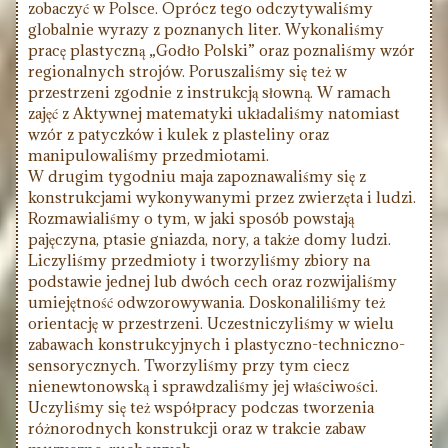
zobaczyć w Polsce. Oprócz tego odczytywaliśmy
globalnie wyrazy z poznanych liter. Wykonaliśmy
pracę plastyczną „Godło Polski” oraz poznaliśmy wzór
regionalnych strojów. Poruszaliśmy się też w
przestrzeni zgodnie z instrukcją słowną. W ramach
zajęć z Aktywnej matematyki układaliśmy natomiast
wzór z patyczków i kulek z plasteliny oraz
manipulowaliśmy przedmiotami.
W drugim tygodniu maja zapoznawaliśmy się z
konstrukcjami wykonywanymi przez zwierzęta i ludzi.
Rozmawialiśmy o tym, w jaki sposób powstają
pajęczyna, ptasie gniazda, nory, a także domy ludzi.
Liczyliśmy przedmioty i tworzyliśmy zbiory na
podstawie jednej lub dwóch cech oraz rozwijaliśmy
umiejętność odwzorowywania. Doskonaliliśmy też
orientację w przestrzeni. Uczestniczyliśmy w wielu
zabawach konstrukcyjnych i plastyczno-techniczno-
sensorycznych. Tworzyliśmy przy tym ciecz
nienewtonowską i sprawdzaliśmy jej właściwości.
Uczyliśmy się też współpracy podczas tworzenia
różnorodnych konstrukcji oraz w trakcie zabaw