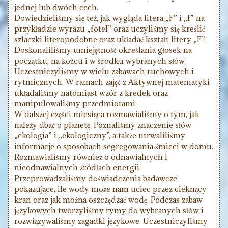
jednej lub dwóch cech.
Dowiedzieliśmy się też, jak wygląda litera „F” i „f” na
przykładzie wyrazu „fotel” oraz uczyliśmy się kreślić
szlaczki literopodobne oraz układać kształt litery „F”.
Doskonaliliśmy umiejętność określania głosek na
początku, na końcu i w środku wybranych słów.
Uczestniczyliśmy w wielu zabawach ruchowych i
rytmicznych. W ramach zajęć z Aktywnej matematyki
układaliśmy natomiast wzór z kredek oraz
manipulowaliśmy przedmiotami.
W dalszej części miesiąca rozmawialiśmy o tym, jak
należy dbać o planetę. Poznaliśmy znaczenie słów
„ekologia” i „ekologiczny”, a także utrwaliliśmy
informacje o sposobach segregowania śmieci w domu.
Rozmawialiśmy również o odnawialnych i
nieodnawialnych źródłach energii.
Przeprowadzaliśmy doświadczenia badawcze
pokazujące, ile wody może nam uciec przez cieknący
kran oraz jak można oszczędzać wodę. Podczas zabaw
językowych tworzyliśmy rymy do wybranych słów i
rozwiązywaliśmy zagadki językowe. Uczestniczyliśmy