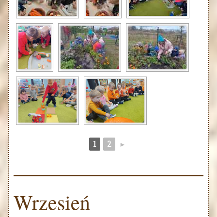
1
2
►
Wrzesień