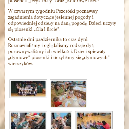
piosenek „Jeżyk mały” oraz „Kolorowe liście”.
W czwartym tygodniu Pszczółki poznawały
zagadnienia dotyczące jesiennej pogody i
odpowiedniej odzieży na daną pogodę. Dzieci uczyły
się piosenki „Ola i liście”.
Ostatnie dni października to czas dyni.
Rozmawialiśmy i oglądaliśmy rodzaje dyń,
porównywaliśmy ich wielkości. Dzieci śpiewały
„dyniowe” piosenki i uczyliśmy się „dyniowych”
wierszyków.