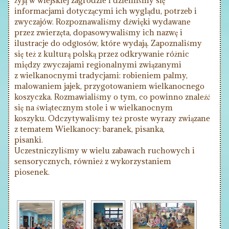
żyją w wiejskiej zagrodzie i dzieliliśmy się
informacjami dotyczącymi ich wyglądu, potrzeb i
zwyczajów. Rozpoznawaliśmy dźwięki wydawane
przez zwierzęta, dopasowywaliśmy ich nazwę i
ilustracje do odgłosów, które wydają. Zapoznaliśmy
się też z kulturą polską przez odkrywanie różnic
między zwyczajami regionalnymi związanymi
z wielkanocnymi tradycjami: robieniem palmy,
malowaniem jajek, przygotowaniem wielkanocnego
koszyczka. Rozmawialiśmy o tym, co powinno znaleźć
się na świątecznym stole i w wielkanocnym
koszyku. Odczytywaliśmy też proste wyrazy związane
z tematem Wielkanocy: baranek, pisanka,
pisanki.
Uczestniczyliśmy w wielu zabawach ruchowych i
sensorycznych, również z wykorzystaniem
piosenek.