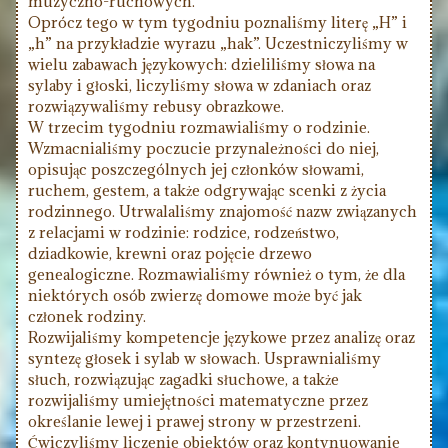
muzyczno-ruchowych.
Oprócz tego w tym tygodniu poznaliśmy literę „H” i
„h” na przykładzie wyrazu „hak”. Uczestniczyliśmy w
wielu zabawach językowych: dzieliliśmy słowa na
sylaby i głoski, liczyliśmy słowa w zdaniach oraz
rozwiązywaliśmy rebusy obrazkowe.
W trzecim tygodniu rozmawialiśmy o rodzinie.
Wzmacnialiśmy poczucie przynależności do niej,
opisując poszczególnych jej członków słowami,
ruchem, gestem, a także odgrywając scenki z życia
rodzinnego. Utrwalaliśmy znajomość nazw związanych
z relacjami w rodzinie: rodzice, rodzeństwo,
dziadkowie, krewni oraz pojęcie drzewo
genealogiczne. Rozmawialiśmy również o tym, że dla
niektórych osób zwierzę domowe może być jak
członek rodziny.
Rozwijaliśmy kompetencje językowe przez analizę oraz
syntezę głosek i sylab w słowach. Usprawnialiśmy
słuch, rozwiązując zagadki słuchowe, a także
rozwijaliśmy umiejętności matematyczne przez
określanie lewej i prawej strony w przestrzeni.
Ćwiczyliśmy liczenie obiektów oraz kontynuowanie