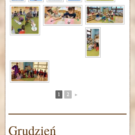
1
2
►
Grudzień