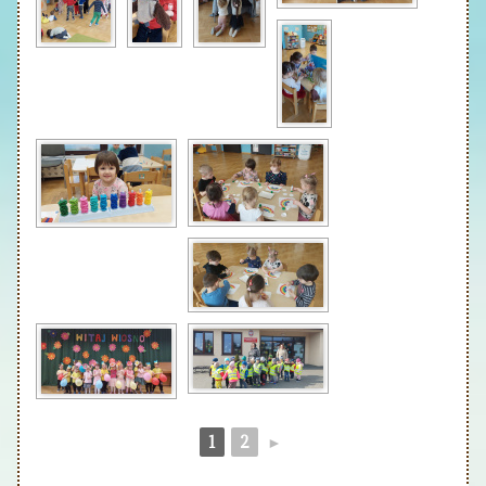
1
2
►