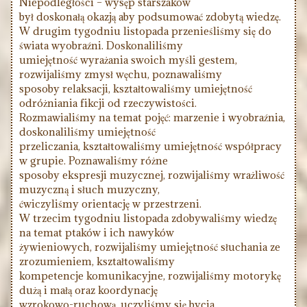
Niepodległości – wysęp starszaków
był doskonałą okazją aby podsumować zdobytą wiedzę.
W drugim tygodniu listopada przenieśliśmy się do
świata wyobraźni. Doskonaliliśmy
umiejętność wyrażania swoich myśli gestem,
rozwijaliśmy zmysł węchu, poznawaliśmy
sposoby relaksacji, kształtowaliśmy umiejętność
odróżniania fikcji od rzeczywistości.
Rozmawialiśmy na temat pojęć: marzenie i wyobraźnia,
doskonaliliśmy umiejętność
przeliczania, kształtowaliśmy umiejętność współpracy
w grupie. Poznawaliśmy różne
sposoby ekspresji muzycznej, rozwijaliśmy wrażliwość
muzyczną i słuch muzyczny,
ćwiczyliśmy orientację w przestrzeni.
W trzecim tygodniu listopada zdobywaliśmy wiedzę
na temat ptaków i ich nawyków
żywieniowych, rozwijaliśmy umiejętność słuchania ze
zrozumieniem, kształtowaliśmy
kompetencje komunikacyjne, rozwijaliśmy motorykę
dużą i małą oraz koordynację
wzrokowo-ruchową, uczyliśmy się bycia