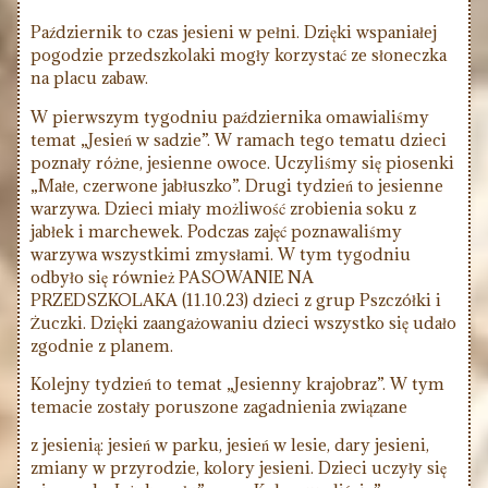
Październik to czas jesieni w pełni. Dzięki wspaniałej
pogodzie przedszkolaki mogły korzystać ze słoneczka
na placu zabaw.
W pierwszym tygodniu października omawialiśmy
temat „Jesień w sadzie”. W ramach tego tematu dzieci
poznały różne, jesienne owoce. Uczyliśmy się piosenki
„Małe, czerwone jabłuszko”. Drugi tydzień to jesienne
warzywa. Dzieci miały możliwość zrobienia soku z
jabłek i marchewek. Podczas zajęć poznawaliśmy
warzywa wszystkimi zmysłami. W tym tygodniu
odbyło się również PASOWANIE NA
PRZEDSZKOLAKA (11.10.23) dzieci z grup Pszczółki i
Żuczki. Dzięki zaangażowaniu dzieci wszystko się udało
zgodnie z planem.
Kolejny tydzień to temat „Jesienny krajobraz”. W tym
temacie zostały poruszone zagadnienia związane
z jesienią: jesień w parku, jesień w lesie, dary jesieni,
zmiany w przyrodzie, kolory jesieni. Dzieci uczyły się