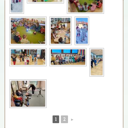
1
2
►