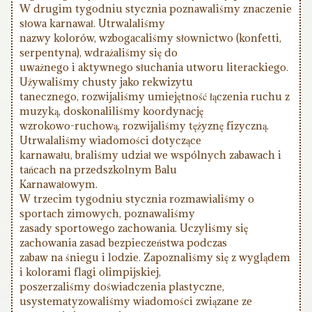
W drugim tygodniu stycznia poznawaliśmy znaczenie
słowa karnawał. Utrwalaliśmy
nazwy kolorów, wzbogacaliśmy słownictwo (konfetti,
serpentyna), wdrażaliśmy się do
uważnego i aktywnego słuchania utworu literackiego.
Używaliśmy chusty jako rekwizytu
tanecznego, rozwijaliśmy umiejętność łączenia ruchu z
muzyką, doskonaliliśmy koordynację
wzrokowo-ruchową, rozwijaliśmy tężyznę fizyczną.
Utrwalaliśmy wiadomości dotyczące
karnawału, braliśmy udział we wspólnych zabawach i
tańcach na przedszkolnym Balu
Karnawałowym.
W trzecim tygodniu stycznia rozmawialiśmy o
sportach zimowych, poznawaliśmy
zasady sportowego zachowania. Uczyliśmy się
zachowania zasad bezpieczeństwa podczas
zabaw na śniegu i lodzie. Zapoznaliśmy się z wyglądem
i kolorami flagi olimpijskiej,
poszerzaliśmy doświadczenia plastyczne,
usystematyzowaliśmy wiadomości związane ze