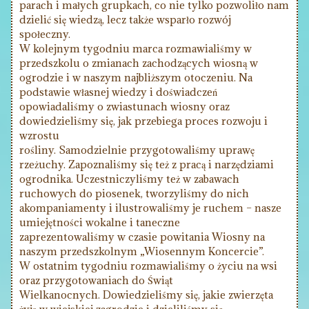
parach i małych grupkach, co nie tylko pozwoliło nam
dzielić się wiedzą, lecz także wsparło rozwój
społeczny.
W kolejnym tygodniu marca rozmawialiśmy w
przedszkolu o zmianach zachodzących wiosną w
ogrodzie i w naszym najbliższym otoczeniu. Na
podstawie własnej wiedzy i doświadczeń
opowiadaliśmy o zwiastunach wiosny oraz
dowiedzieliśmy się, jak przebiega proces rozwoju i
wzrostu
rośliny. Samodzielnie przygotowaliśmy uprawę
rzeżuchy. Zapoznaliśmy się też z pracą i narzędziami
ogrodnika. Uczestniczyliśmy też w zabawach
ruchowych do piosenek, tworzyliśmy do nich
akompaniamenty i ilustrowaliśmy je ruchem – nasze
umiejętności wokalne i taneczne
zaprezentowaliśmy w czasie powitania Wiosny na
naszym przedszkolnym „Wiosennym Koncercie”.
W ostatnim tygodniu rozmawialiśmy o życiu na wsi
oraz przygotowaniach do Świąt
Wielkanocnych. Dowiedzieliśmy się, jakie zwierzęta