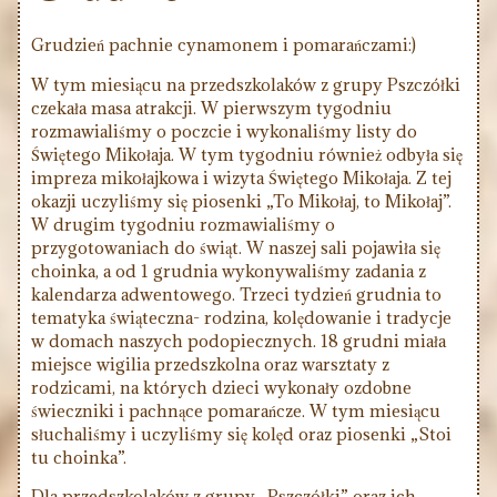
Grudzień pachnie cynamonem i pomarańczami:)
W tym miesiącu na przedszkolaków z grupy Pszczółki
czekała masa atrakcji. W pierwszym tygodniu
rozmawialiśmy o poczcie i wykonaliśmy listy do
Świętego Mikołaja. W tym tygodniu również odbyła się
impreza mikołajkowa i wizyta Świętego Mikołaja. Z tej
okazji uczyliśmy się piosenki „To Mikołaj, to Mikołaj”.
W drugim tygodniu rozmawialiśmy o
przygotowaniach do świąt. W naszej sali pojawiła się
choinka, a od 1 grudnia wykonywaliśmy zadania z
kalendarza adwentowego. Trzeci tydzień grudnia to
tematyka świąteczna- rodzina, kolędowanie i tradycje
w domach naszych podopiecznych. 18 grudni miała
miejsce wigilia przedszkolna oraz warsztaty z
rodzicami, na których dzieci wykonały ozdobne
świeczniki i pachnące pomarańcze. W tym miesiącu
słuchaliśmy i uczyliśmy się kolęd oraz piosenki „Stoi
tu choinka”.
Dla przedszkolaków z grupy „Pszczółki” oraz ich