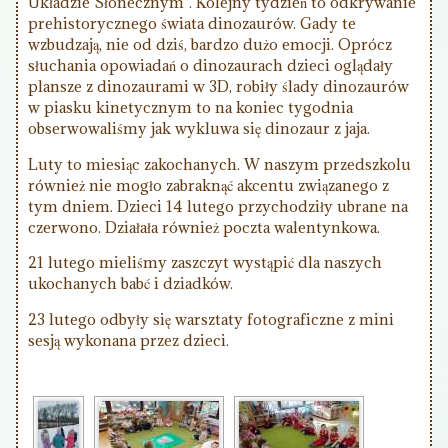
Układzie Słonecznym”. Kolejny tydzień to odkrywanie
prehistorycznego świata dinozaurów. Gady te
wzbudzają, nie od dziś, bardzo dużo emocji. Oprócz
słuchania opowiadań o dinozaurach dzieci oglądały
plansze z dinozaurami w 3D, robiły ślady dinozaurów
w piasku kinetycznym to na koniec tygodnia
obserwowaliśmy jak wykluwa się dinozaur z jaja.
Luty to miesiąc zakochanych. W naszym przedszkolu
również nie mogło zabraknąć akcentu związanego z
tym dniem. Dzieci 14 lutego przychodziły ubrane na
czerwono. Działała również poczta walentynkowa.
21 lutego mieliśmy zaszczyt wystąpić dla naszych
ukochanych babć i dziadków.
23 lutego odbyły się warsztaty fotograficzne z mini
sesją wykonana przez dzieci.