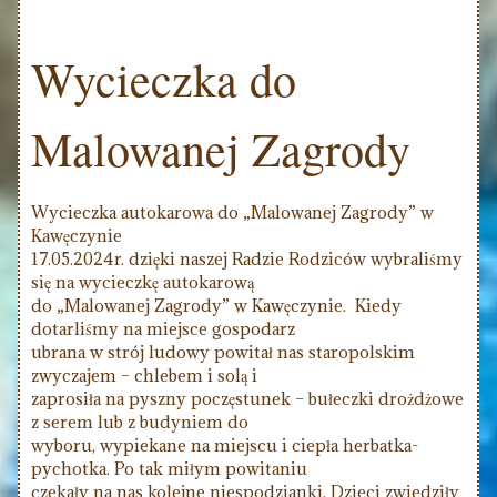
Wycieczka do
Malowanej Zagrody
Wycieczka autokarowa do „Malowanej Zagrody” w
Kawęczynie
17.05.2024r. dzięki naszej Radzie Rodziców wybraliśmy
się na wycieczkę autokarową
do „Malowanej Zagrody” w Kawęczynie. Kiedy
dotarliśmy na miejsce gospodarz
ubrana w strój ludowy powitał nas staropolskim
zwyczajem – chlebem i solą i
zaprosiła na pyszny poczęstunek – bułeczki drożdżowe
z serem lub z budyniem do
wyboru, wypiekane na miejscu i ciepła herbatka-
pychotka. Po tak miłym powitaniu
czekały na nas kolejne niespodzianki. Dzieci zwiedziły