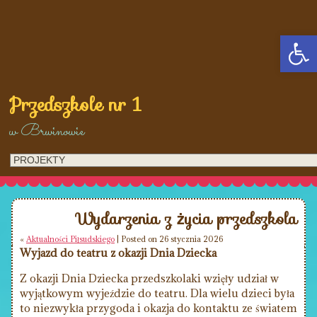
Op
Przedszkole nr 1
w Brwinowie
Wydarzenia z życia przedszkola
«
Aktualności Piłsudskiego
| Posted on 26 stycznia 2026
Wyjazd do teatru z okazji Dnia Dziecka
Z okazji Dnia Dziecka przedszkolaki wzięły udział w
wyjątkowym wyjeździe do teatru. Dla wielu dzieci była
to niezwykła przygoda i okazja do kontaktu ze światem