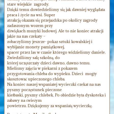
stare wiejskie zagrody.
Dzięki temu dowiedzieliśmy się jak dawniej wyglądała
praca i życie na wsi. Super
atrakcją okazała się przejażdżka po okolicy zagrody
zadaszonym wozem przy
dźwiękach muzyki ludowej. Ale to nie koniec atrakcji
jakie na nas czekały –
zobaczyliśmy jeszcze- pokaz sztuki kowalskiej i
wybijanie monety pamiątkowej,
spacer przez las w czasie którego widzieliśmy daniele.
Zwiedziliśmy salę szkolną, do
której uczęszczały dzieci dawno, dawno temu.
Mieliśmy zajęcia w piekarni z pokazem
przygotowania chleba do wypieku. Dzieci mogły
skosztować upieczonego chleba.
Na koniec naszej wspaniałej wycieczki czekał na nas
pyszny poczęstunek pieczone
kiełbaski, pyszny chlebek. Po obiedzie była dyskoteka i
zabawy na świeżym
powietrzu. Dziękujemy za wspaniałą wycieczkę.