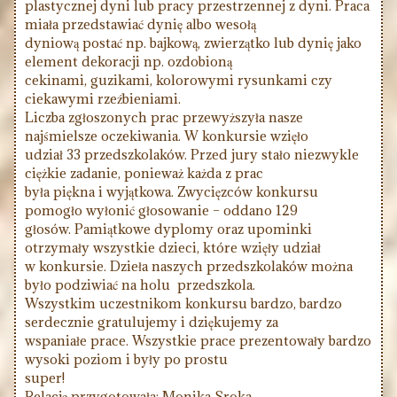
plastycznej dyni lub pracy przestrzennej z dyni. Praca
miała przedstawiać dynię albo wesołą
dyniową postać np. bajkową, zwierzątko lub dynię jako
element dekoracji np. ozdobioną
cekinami, guzikami, kolorowymi rysunkami czy
ciekawymi rzeźbieniami.
Liczba zgłoszonych prac przewyższyła nasze
najśmielsze oczekiwania. W konkursie wzięło
udział 33 przedszkolaków. Przed jury stało niezwykle
ciężkie zadanie, ponieważ każda z prac
była piękna i wyjątkowa. Zwycięzców konkursu
pomogło wyłonić głosowanie – oddano 129
głosów. Pamiątkowe dyplomy oraz upominki
otrzymały wszystkie dzieci, które wzięły udział
w konkursie. Dzieła naszych przedszkolaków można
było podziwiać na holu przedszkola.
Wszystkim uczestnikom konkursu bardzo, bardzo
serdecznie gratulujemy i dziękujemy za
wspaniałe prace. Wszystkie prace prezentowały bardzo
wysoki poziom i były po prostu
super!
Relację przygotowała: Monika Sroka