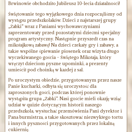
Brwinowie obchodziło Jubileusz 10-lecia działalności!
Świętowanie tego wyjątkowego dnia rozpoczęliśmy od
występu przedszkolaków. Dzieci z najstarszej grupy
„Żabki” wraz z Paniami wychowawczyniami
zaprezentowały przed pozostałymi dziećmi specjalny
program artystyczny. Następnie przyszedł czas na
mikołajkową zabawę! Na dzieci czekały gry i zabawy, a
także wspólne śpiewanie piosenek oraz wizyta długo
wyczekiwanego gościa – Świętego Mikołaja, który
wręczył dzieciom pyszne upominki, a prezenty
umieścił pod choinką w każdej z sal.
Po uroczystym obiedzie, przygotowanym przez nasze
Panie kucharki, odbyła się uroczystość dla
zaproszonych gości, podczas której ponownie
wystąpiła grupa „Żabki”. Nasi goście mieli okazję wziąć
udział w quizie dotyczącym historii naszego
przedszkola, wysłuchać przemówienia Pani dyrektor i
Pana burmistrza, a także skosztować niezwykłego tortu
i innych pyszności przygotowanych przez lokalną
cukiernię.