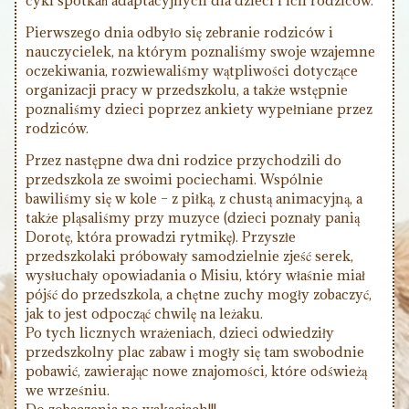
cykl spotkań adaptacyjnych dla dzieci i ich rodziców.
Pierwszego dnia odbyło się zebranie rodziców i
nauczycielek, na którym poznaliśmy swoje wzajemne
oczekiwania, rozwiewaliśmy wątpliwości dotyczące
organizacji pracy w przedszkolu, a także wstępnie
poznaliśmy dzieci poprzez ankiety wypełniane przez
rodziców.
Przez następne dwa dni rodzice przychodzili do
przedszkola ze swoimi pociechami. Wspólnie
bawiliśmy się w kole – z piłką, z chustą animacyjną, a
także pląsaliśmy przy muzyce (dzieci poznały panią
Dorotę, która prowadzi rytmikę). Przyszłe
przedszkolaki próbowały samodzielnie zjeść serek,
wysłuchały opowiadania o Misiu, który właśnie miał
pójść do przedszkola, a chętne zuchy mogły zobaczyć,
jak to jest odpocząć chwilę na leżaku.
Po tych licznych wrażeniach, dzieci odwiedziły
przedszkolny plac zabaw i mogły się tam swobodnie
pobawić, zawierając nowe znajomości, które odświeżą
we wrześniu.