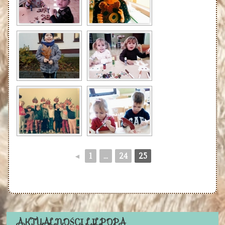
◄
1
...
24
25
AKTUALNOŚCI LILPOPA