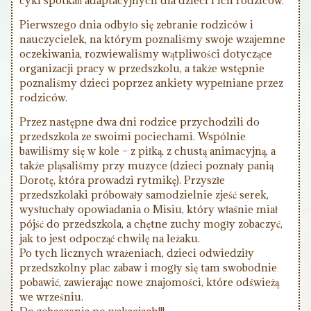
cykl spotkań adaptacyjnych dla dzieci i ich rodziców.
Pierwszego dnia odbyło się zebranie rodziców i
nauczycielek, na którym poznaliśmy swoje wzajemne
oczekiwania, rozwiewaliśmy wątpliwości dotyczące
organizacji pracy w przedszkolu, a także wstępnie
poznaliśmy dzieci poprzez ankiety wypełniane przez
rodziców.
Przez następne dwa dni rodzice przychodzili do
przedszkola ze swoimi pociechami. Wspólnie
bawiliśmy się w kole – z piłką, z chustą animacyjną, a
także pląsaliśmy przy muzyce (dzieci poznały panią
Dorotę, która prowadzi rytmikę). Przyszłe
przedszkolaki próbowały samodzielnie zjeść serek,
wysłuchały opowiadania o Misiu, który właśnie miał
pójść do przedszkola, a chętne zuchy mogły zobaczyć,
jak to jest odpocząć chwilę na leżaku.
Po tych licznych wrażeniach, dzieci odwiedziły
przedszkolny plac zabaw i mogły się tam swobodnie
pobawić, zawierając nowe znajomości, które odświeżą
we wrześniu.