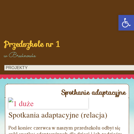
Op
Przedszkole nr 1
w Brwinowie
Spotkanie adaptacyjne
Spotkania adaptacyjne (relacja)
Pod koniec czerwca w naszym przedszkolu odbył się