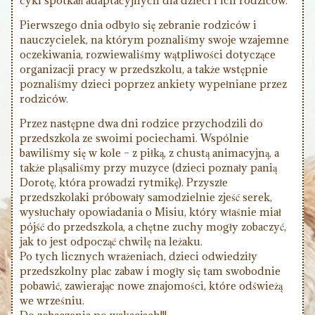
cykl spotkań adaptacyjnych dla dzieci i ich rodziców.
Pierwszego dnia odbyło się zebranie rodziców i
nauczycielek, na którym poznaliśmy swoje wzajemne
oczekiwania, rozwiewaliśmy wątpliwości dotyczące
organizacji pracy w przedszkolu, a także wstępnie
poznaliśmy dzieci poprzez ankiety wypełniane przez
rodziców.
Przez następne dwa dni rodzice przychodzili do
przedszkola ze swoimi pociechami. Wspólnie
bawiliśmy się w kole – z piłką, z chustą animacyjną, a
także pląsaliśmy przy muzyce (dzieci poznały panią
Dorotę, która prowadzi rytmikę). Przyszłe
przedszkolaki próbowały samodzielnie zjeść serek,
wysłuchały opowiadania o Misiu, który właśnie miał
pójść do przedszkola, a chętne zuchy mogły zobaczyć,
jak to jest odpocząć chwilę na leżaku.
Po tych licznych wrażeniach, dzieci odwiedziły
przedszkolny plac zabaw i mogły się tam swobodnie
pobawić, zawierając nowe znajomości, które odświeżą
we wrześniu.