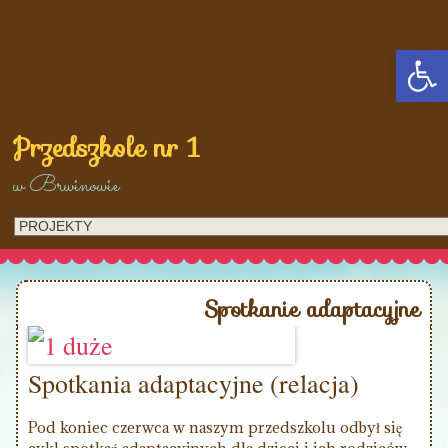
Op
Przedszkole nr 1
w Brwinowie
Spotkanie adaptacyjne
Spotkania adaptacyjne (relacja)
Pod koniec czerwca w naszym przedszkolu odbył się