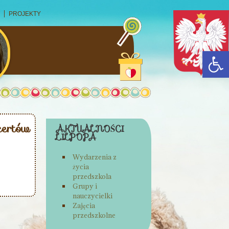
PROJEKTY
Open
certów
AKTUALNOŚCI
LILPOPA
Wydarzenia z
życia
przedszkola
Grupy i
nauczycielki
Zajęcia
przedszkolne