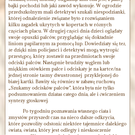
bajki pochodzi lub jaki zawód wykonuje. W ogrodzie
przedszkolnym mali detektywi szukali niespodzianki,
której odnalezienie związane było z rozwiązaniem
kilku zagadek ukrytych w kopertach w różnych
częściach placu. W drugiej części dnia dzieci oglądały
swoje opuszki palców, przyglądając się dokładnie
liniom papilarnym za pomocą lup. Dowiedziały się też,
że dzięki nim policjanci i detektywi mogą wytropić
przestępcę, który zostawił na przedmiotach swoje
odciski palców. Następnie brudziły węglem lub
miękkim ołówkiem palce i odciskały je na kartce/na
jednej stronie taśmy dwustronnej przyklejonej do
białej kartki. Bawiły się również w zabawę ruchową
„Szukamy odcisków palców”, która była nie tylko
podsumowaniem działań całego dnia, ale i ćwiczeniem
syntezy głoskowej.
Po tygodniu poznawania własnego ciała i
zmysłów przyszedł czas na nieco dalsze odkrycia,
które pozwoliły odsłonić niektóre tajemnice dalekiego
świata, świata, który jest odległy i nieskończenie