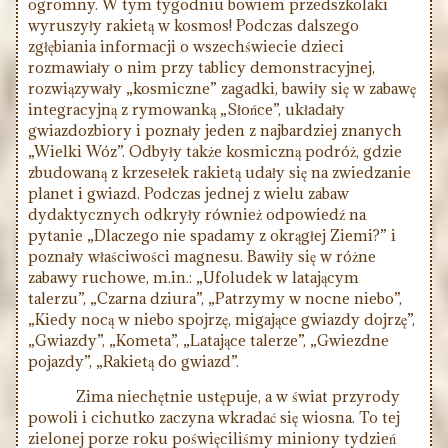
ogromny. W tym tygodniu bowiem przedszkolaki
wyruszyły rakietą w kosmos! Podczas dalszego
zgłębiania informacji o wszechświecie dzieci
rozmawiały o nim przy tablicy demonstracyjnej,
rozwiązywały „kosmiczne” zagadki, bawiły się w zabawę
integracyjną z rymowanką „Słońce”, układały
gwiazdozbiory i poznały jeden z najbardziej znanych
„Wielki Wóz”. Odbyły także kosmiczną podróż, gdzie
zbudowaną z krzesełek rakietą udały się na zwiedzanie
planet i gwiazd. Podczas jednej z wielu zabaw
dydaktycznych odkryły również odpowiedź na
pytanie „Dlaczego nie spadamy z okrągłej Ziemi?” i
poznały właściwości magnesu. Bawiły się w różne
zabawy ruchowe, m.in.: „Ufoludek w latającym
talerzu”, „Czarna dziura”, „Patrzymy w nocne niebo”,
„Kiedy nocą w niebo spojrzę, migające gwiazdy dojrzę”,
„Gwiazdy”, „Kometa”, „Latające talerze”, „Gwiezdne
pojazdy”, „Rakietą do gwiazd”.
Zima niechętnie ustępuje, a w świat przyrody
powoli i cichutko zaczyna wkradać się wiosna. To tej
zielonej porze roku poświęciliśmy miniony tydzień