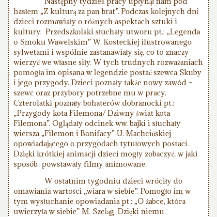
Następny tydzień pracy upłynął nam pod
hasłem „Z kulturą za pan brat”. Podczas kolejnych dni
dzieci rozmawiały o różnych aspektach sztuki i
kultury. Przedszkolaki słuchały utworu pt.: „Legenda
o Smoku Wawelskim” W. Kosteckiej ilustrowanego
sylwetami i wspólnie zastanawiały się, co to znaczy
wierzyć we własne siły. W tych trudnych rozważaniach
pomogła im opisana w legendzie postać szewca Skuby
i jego przygody. Dzieci poznały także nowy zawód –
szewc oraz przybory potrzebne mu w pracy.
Czterolatki poznały bohaterów dobranocki pt.:
„Przygody kota Filemona/ Dziwny świat kota
Filemona”. Oglądały odcinek ww. bajki i słuchały
wiersza „Filemon i Bonifacy” U. Machcińskiej
opowiadającego o przygodach tytułowych postaci.
Dzięki krótkiej animacji dzieci mogły zobaczyć, w jaki
sposób powstawały filmy animowane.
W ostatnim tygodniu dzieci wróciły do
omawiania wartości „wiara w siebie”. Pomogło im w
tym wysłuchanie opowiadania pt.: „O żabce, która
uwierzyła w siebie” M. Szeląg. Dzięki niemu