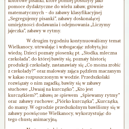
kolorowe pisanki, które później posłużyły jako
pomoce dydaktyczne do wielu zabaw, głównie
matematycznych – do zabawy klasyfikacyjnej
„Segregujemy pisanki”, zabawy doskonalącej
umiejętności dodawania i odejmowania „Liczymy
jajeczka”, zabawy w rytmy.
W drugim tygodniu kontynuowaliśmy temat
Wielkanocy, utrwalając i wzbogacając zdobytą już
wiedzę. Dzieci poznały piosenkę pt. „Słodka, mleczna
czekolada”, do której bawiły się, poznały historię
produkcji czekolady, zastanawiały się „Co można zrobić
z czekolady?” oraz malowały zająca pędzlem maczanym
w kakao rozpuszczonym w wodzie. Przedszkolaki
rozwiązały o nim zagadkę, bawiły się w zabawy
słuchowe „Uważaj na kurczątko”, „Kto jest
kurczątkiem?”, zabawę ze śpiewem „Śpiewamy rytmy”
oraz zabawy ruchowe: „Piórko kurczątka”, „Kurczątka,
do mamy. W ogrodzie przedszkolnym bawiliśmy się w
zabawy poświęcone Wielkanocy, wykorzystując do
tego chustę animacyjną.