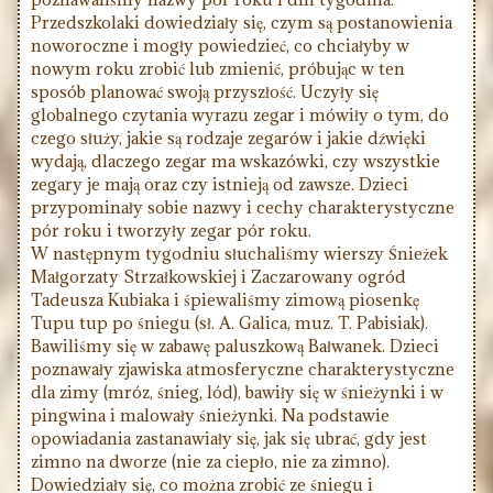
Przedszkolaki dowiedziały się, czym są postanowienia
noworoczne i mogły powiedzieć, co chciałyby w
nowym roku zrobić lub zmienić, próbując w ten
sposób planować swoją przyszłość. Uczyły się
globalnego czytania wyrazu zegar i mówiły o tym, do
czego służy, jakie są rodzaje zegarów i jakie dźwięki
wydają, dlaczego zegar ma wskazówki, czy wszystkie
zegary je mają oraz czy istnieją od zawsze. Dzieci
przypominały sobie nazwy i cechy charakterystyczne
pór roku i tworzyły zegar pór roku.
W następnym tygodniu słuchaliśmy wierszy Śnieżek
Małgorzaty Strzałkowskiej i Zaczarowany ogród
Tadeusza Kubiaka i śpiewaliśmy zimową piosenkę
Tupu tup po śniegu (sł. A. Galica, muz. T. Pabisiak).
Bawiliśmy się w zabawę paluszkową Bałwanek. Dzieci
poznawały zjawiska atmosferyczne charakterystyczne
dla zimy (mróz, śnieg, lód), bawiły się w śnieżynki i w
pingwina i malowały śnieżynki. Na podstawie
opowiadania zastanawiały się, jak się ubrać, gdy jest
zimno na dworze (nie za ciepło, nie za zimno).
Dowiedziały się, co można zrobić ze śniegu i