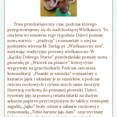
Trwa przedświąteczny czas, podczas którego
przygotowujemy się do nadchodzącej Wielkanocy. To
ona była też tematem tego tygodnia. Dzieci poznały
nową wartość – „tradycję” i rozmawiały o niej na
podstawie wiersza M. Szeląg pt. „Wielkanocny stół”,
nazywając tradycyjne potrawy wielkanocne. W
„Kąciku Dobrego Startu” przedszkolaki poznały nową
piosenkę pt. „Wzorek na pisance”, której rytm
wygrywały na grzechotkach. Podczas ćwiczenia
komunikacji „Pisanki ze sznurka” rozmawiały o
kształcie jajek i układały je ze sznurków, a podczas
ćwiczeń ruchowych i rytmicznych same tworzyły
ilustrację ruchową do poznanej piosenki. Dzieci
rysowały jajo za pomocą światła latarki na dużym
arkuszu papieru przyczepionym do tablicy, rozwiązały
zagadkę „Jajko”, brały udział w zabawie ruchowej z
rymowanką „Tobie barwne jajo dam” oraz wycinały