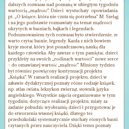
dalszych rozważań nad poznaną w ubiegłym tygodniu
wartością „mądrość”. Dzieci wysłuchały opowiadania
pt. „O książce, która nie czuła się potrzebna” M. Szeląg
i na jego podstawie rozmawiały na temat mądrości
ukrytych w baśniach, bajkach i legendach.
Podsumowaniem tych rozważań było stwierdzenie, że
warto czytać baśnie, legendy. Każda z nich bowiem
kryje morał, który jest ponadczasową nauką dla
każdego człowieka. Aby zawsze o tym pamiętać, dzieci
przykleiły na swoich „roślinach wartości” nowe serce
– do omawianej wartość „mądrość”. Miniony tydzień
był również poświęcony kontynuacji projektu
„Książka”. W ramach realizacji projektu, dzieci w
zabawie dydaktycznej poznały różne rodzaje książek,
np. atlas świata, leksykon zwierząt, słownik języka
angielskiego. Wszystkie zajęcia organizowane w tym
tygodniu, dotyczące realizacji projektu, miały za
zadanie pobudzić wyobraźnię dzieci i przygotować je
do stworzenia własnej książki, dlatego też
przedszkolaki systematycznie słuchały różnych baśni
czytanych przez nauczyciela. Dzięki temu poznały