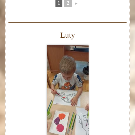
1
2
►
Luty