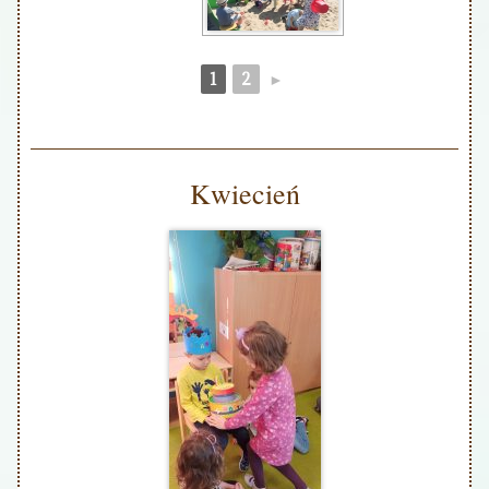
1
2
►
Kwiecień