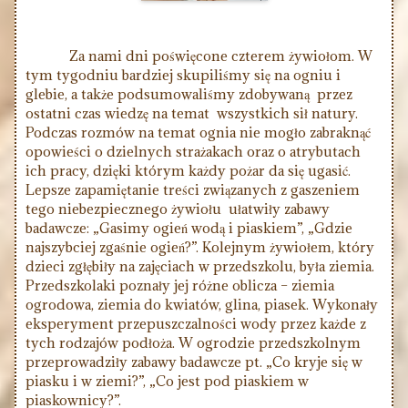
Za nami dni poświęcone czterem żywiołom. W
tym tygodniu bardziej skupiliśmy się na ogniu i
glebie, a także podsumowaliśmy zdobywaną przez
ostatni czas wiedzę na temat wszystkich sił natury.
Podczas rozmów na temat ognia nie mogło zabraknąć
opowieści o dzielnych strażakach oraz o atrybutach
ich pracy, dzięki którym każdy pożar da się ugasić.
Lepsze zapamiętanie treści związanych z gaszeniem
tego niebezpiecznego żywiołu ułatwiły zabawy
badawcze: „Gasimy ogień wodą i piaskiem”, „Gdzie
najszybciej zgaśnie ogień?”. Kolejnym żywiołem, który
dzieci zgłębiły na zajęciach w przedszkolu, była ziemia.
Przedszkolaki poznały jej różne oblicza – ziemia
ogrodowa, ziemia do kwiatów, glina, piasek. Wykonały
eksperyment przepuszczalności wody przez każde z
tych rodzajów podłoża. W ogrodzie przedszkolnym
przeprowadziły zabawy badawcze pt. „Co kryje się w
piasku i w ziemi?”, „Co jest pod piaskiem w
piaskownicy?”.