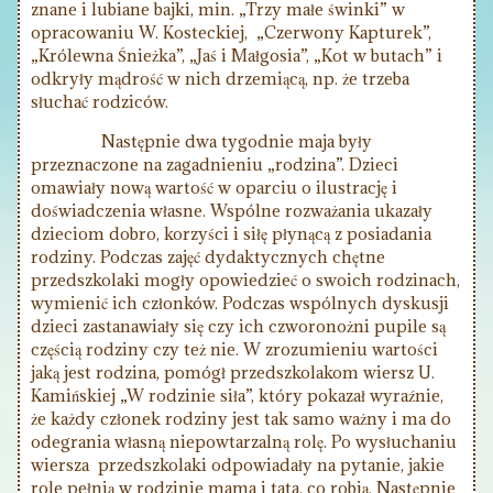
znane i lubiane bajki, min. „Trzy małe świnki” w
opracowaniu W. Kosteckiej, „Czerwony Kapturek”,
„Królewna Śnieżka”, „Jaś i Małgosia”, „Kot w butach” i
odkryły mądrość w nich drzemiącą, np. że trzeba
słuchać rodziców.
Następnie dwa tygodnie maja były
przeznaczone na zagadnieniu „rodzina”. Dzieci
omawiały nową wartość w oparciu o ilustrację i
doświadczenia własne. Wspólne rozważania ukazały
dzieciom dobro, korzyści i siłę płynącą z posiadania
rodziny. Podczas zajęć dydaktycznych chętne
przedszkolaki mogły opowiedzieć o swoich rodzinach,
wymienić ich członków. Podczas wspólnych dyskusji
dzieci zastanawiały się czy ich czworonożni pupile są
częścią rodziny czy też nie. W zrozumieniu wartości
jaką jest rodzina, pomógł przedszkolakom wiersz U.
Kamińskiej „W rodzinie siła”, który pokazał wyraźnie,
że każdy członek rodziny jest tak samo ważny i ma do
odegrania własną niepowtarzalną rolę. Po wysłuchaniu
wiersza przedszkolaki odpowiadały na pytanie, jakie
role pełnią w rodzinie mama i tata, co robią. Następnie