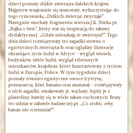
dzieci poznały dzikie zwierzęta dalekich krajów.
Najpierw wzajemnie się masowały, wykorzystując do
tego rymowankę „Dzikich zwierząt zwyczaje”.
Następnie słuchały fragmentu wiersza J.K. Siwka pt.
„Bajka o lwie”, który stał się inspiracją do zabawy
dydaktycznej „Gdzie mieszkają te zwierzęta?”. Tego
dnia dzieci rozwiązywały też zagadki słowne o
egzotycznych zwierzętach oraz oglądały ilustracje
obrazujące życie ludzi w Afryce – wygląd wiosek,
budynków, ubiór ludzi, wygląd rdzennych
mieszkańców, krajobraz, które kontrastowały z życiem
ludzi w Europie, Polsce. W tym tygodniu dzieci
poznały również egzotyczne owoce (cytrynę,
pomarańczę, kiwi, banana oraz ananasa) – rozwiązywały
o nich zagadki, smakowały je, wąchały, lepiły je z
plasteliny, bawiły się w wiele zabaw ruchowych. Brały
też udział w zabawie badawczej pt. „Co zrobić, żeby
banan nie ściemniał?”.