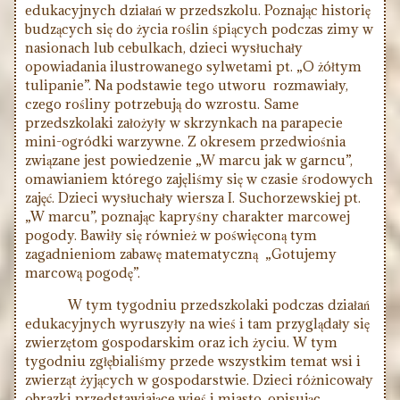
edukacyjnych działań w przedszkolu. Poznając historię
budzących się do życia roślin śpiących podczas zimy w
nasionach lub cebulkach, dzieci wysłuchały
opowiadania ilustrowanego sylwetami pt. „O żółtym
tulipanie”. Na podstawie tego utworu rozmawiały,
czego rośliny potrzebują do wzrostu. Same
przedszkolaki założyły w skrzynkach na parapecie
mini-ogródki warzywne. Z okresem przedwiośnia
związane jest powiedzenie „W marcu jak w garncu”,
omawianiem którego zajęliśmy się w czasie środowych
zajęć. Dzieci wysłuchały wiersza I. Suchorzewskiej pt.
„W marcu”, poznając kapryśny charakter marcowej
pogody. Bawiły się również w poświęconą tym
zagadnieniom zabawę matematyczną „Gotujemy
marcową pogodę”.
W tym tygodniu przedszkolaki podczas działań
edukacyjnych wyruszyły na wieś i tam przyglądały się
zwierzętom gospodarskim oraz ich życiu. W tym
tygodniu zgłębialiśmy przede wszystkim temat wsi i
zwierząt żyjących w gospodarstwie. Dzieci różnicowały
obrazki przedstawiające wieś i miasto, opisując