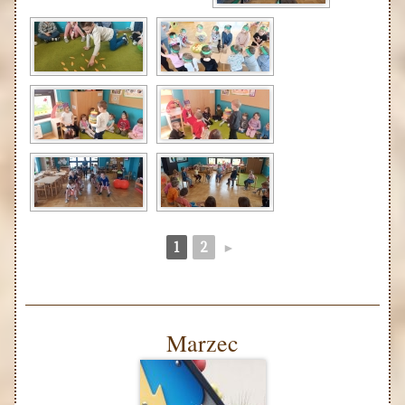
1
2
►
Marzec