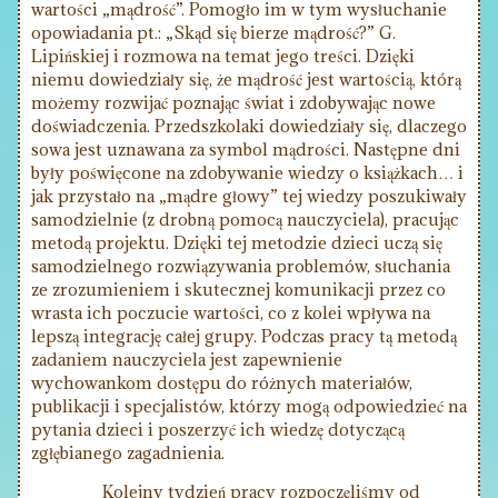
wartości „mądrość”. Pomogło im w tym wysłuchanie
opowiadania pt.: „Skąd się bierze mądrość?” G.
Lipińskiej i rozmowa na temat jego treści. Dzięki
niemu dowiedziały się, że mądrość jest wartością, którą
możemy rozwijać poznając świat i zdobywając nowe
doświadczenia. Przedszkolaki dowiedziały się, dlaczego
sowa jest uznawana za symbol mądrości. Następne dni
były poświęcone na zdobywanie wiedzy o książkach… i
jak przystało na „mądre głowy” tej wiedzy poszukiwały
samodzielnie (z drobną pomocą nauczyciela), pracując
metodą projektu. Dzięki tej metodzie dzieci uczą się
samodzielnego rozwiązywania problemów, słuchania
ze zrozumieniem i skutecznej komunikacji przez co
wrasta ich poczucie wartości, co z kolei wpływa na
lepszą integrację całej grupy. Podczas pracy tą metodą
zadaniem nauczyciela jest zapewnienie
wychowankom dostępu do różnych materiałów,
publikacji i specjalistów, którzy mogą odpowiedzieć na
pytania dzieci i poszerzyć ich wiedzę dotyczącą
zgłębianego zagadnienia.
Kolejny tydzień pracy rozpoczęliśmy od