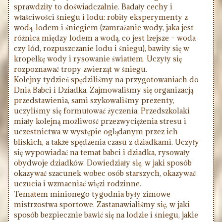
sprawdziły to doświadczalnie. Badały cechy i
właściwości śniegu i lodu: robiły eksperymenty z
wodą, lodem i śniegiem (zamrażanie wody, jaka jest
różnica między lodem a wodą, co jest lżejsze – woda
czy lód, rozpuszczanie lodu i śniegu), bawiły się w
kropelkę wody i rysowanie światłem. Uczyły się
rozpoznawać tropy zwierząt w śniegu.
Kolejny tydzień spędziliśmy na przygotowaniach do
Dnia Babci i Dziadka. Zajmowaliśmy się organizacją
przedstawienia, sami szykowaliśmy prezenty,
uczyliśmy się formułować życzenia. Przedszkolaki
miały kolejną możliwość przezwyciężenia stresu i
uczestnictwa w występie oglądanym przez ich
bliskich, a także spędzenia czasu z dziadkami. Uczyły
się wypowiadać na temat babci i dziadka, rysowały
obydwoje dziadków. Dowiedziały się, w jaki sposób
okazywać szacunek wobec osób starszych, okazywać
uczucia i wzmacniać więzi rodzinne.
Tematem minionego tygodnia były zimowe
mistrzostwa sportowe. Zastanawialiśmy się, w jaki
sposób bezpiecznie bawić się na lodzie i śniegu, jakie