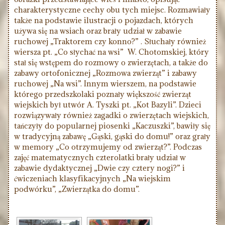
charakterystyczne cechy obu tych miejsc. Rozmawiały
także na podstawie ilustracji o pojazdach, których
używa się na wsiach oraz brały udział w zabawie
ruchowej „Traktorem czy konno?” . Słuchały również
wiersza pt. „Co słychać na wsi” W. Chotomskiej, który
stał się wstępem do rozmowy o zwierzętach, a także do
zabawy ortofonicznej „Rozmowa zwierząt” i zabawy
ruchowej „Na wsi”. Innym wierszem, na podstawie
którego przedszkolaki poznały większość zwierząt
wiejskich był utwór A. Tyszki pt. „Kot Bazyli”. Dzieci
rozwiązywały również zagadki o zwierzętach wiejskich,
tańczyły do popularnej piosenki „Kaczuszki”, bawiły się
w tradycyjną zabawę „Gąski, gąski do domu!” oraz grały
w memory „Co otrzymujemy od zwierząt?”. Podczas
zajęć matematycznych czterolatki brały udział w
zabawie dydaktycznej „Dwie czy cztery nogi?” i
ćwiczeniach klasyfikacyjnych „Na wiejskim
podwórku”, „Zwierzątka do domu”.