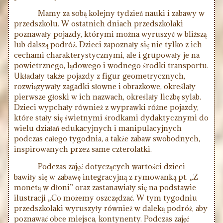
Mamy za sobą kolejny tydzień nauki i zabawy w
przedszkolu. W ostatnich dniach przedszkolaki
poznawały pojazdy, którymi można wyruszyć w bliższą
lub dalszą podróż. Dzieci zapoznały się nie tylko z ich
cechami charakterystycznymi, ale i grupowały je na
powietrznego, lądowego i wodnego środki transportu.
Układały także pojazdy z figur geometrycznych,
rozwiązywały zagadki słowne i obrazkowe, określały
pierwsze głoski w ich nazwach, określały liczbę sylab.
Dzieci wypchały również z wyprawki różne pojazdy,
które stały się świetnymi środkami dydaktycznymi do
wielu działań edukacyjnych i manipulacyjnych
podczas całego tygodnia, a także zabaw swobodnych,
inspirowanych przez same czterolatki.
Podczas zajęć dotyczących wartości dzieci
bawiły się w zabawę integracyjną z rymowanką pt. „Z
monetą w dłoni” oraz zastanawiały się na podstawie
ilustracji „Co możemy oszczędzać. W tym tygodniu
przedszkolaki wyruszyły również w daleką podróż, aby
poznawać obce miejsca, kontynenty. Podczas zajęć