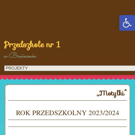
Op
Przedszkole nr 1
w Brwinowie
„Motylki”
ROK PRZEDSZKOLNY 2023/2024