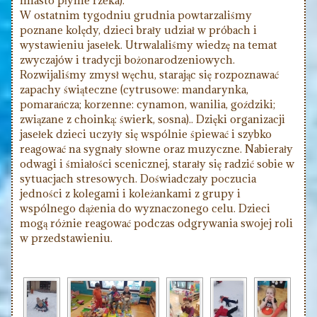
miasto płynie rzeka).
W ostatnim tygodniu grudnia powtarzaliśmy
poznane kolędy, dzieci brały udział w próbach i
wystawieniu jasełek. Utrwalaliśmy wiedzę na temat
zwyczajów i tradycji bożonarodzeniowych.
Rozwijaliśmy zmysł węchu, starając się rozpoznawać
zapachy świąteczne (cytrusowe: mandarynka,
pomarańcza; korzenne: cynamon, wanilia, goździki;
związane z choinką: świerk, sosna).. Dzięki organizacji
jasełek dzieci uczyły się wspólnie śpiewać i szybko
reagować na sygnały słowne oraz muzyczne. Nabierały
odwagi i śmiałości scenicznej, starały się radzić sobie w
sytuacjach stresowych. Doświadczały poczucia
jedności z kolegami i koleżankami z grupy i
wspólnego dążenia do wyznaczonego celu. Dzieci
mogą różnie reagować podczas odgrywania swojej roli
w przedstawieniu.