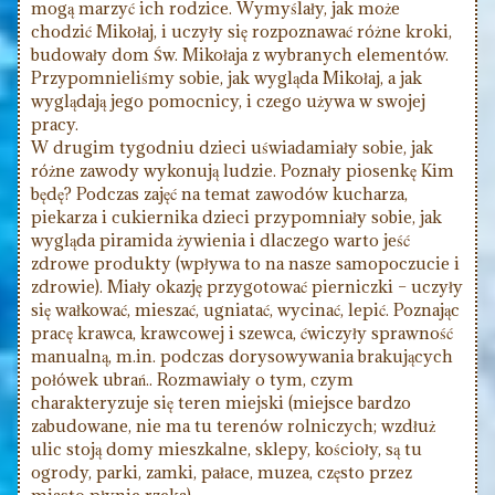
mogą marzyć ich rodzice. Wymyślały, jak może
chodzić Mikołaj, i uczyły się rozpoznawać różne kroki,
budowały dom Św. Mikołaja z wybranych elementów.
Przypomnieliśmy sobie, jak wygląda Mikołaj, a jak
wyglądają jego pomocnicy, i czego używa w swojej
pracy.
W drugim tygodniu dzieci uświadamiały sobie, jak
różne zawody wykonują ludzie. Poznały piosenkę Kim
będę? Podczas zajęć na temat zawodów kucharza,
piekarza i cukiernika dzieci przypomniały sobie, jak
wygląda piramida żywienia i dlaczego warto jeść
zdrowe produkty (wpływa to na nasze samopoczucie i
zdrowie). Miały okazję przygotować pierniczki – uczyły
się wałkować, mieszać, ugniatać, wycinać, lepić. Poznając
pracę krawca, krawcowej i szewca, ćwiczyły sprawność
manualną, m.in. podczas dorysowywania brakujących
połówek ubrań.. Rozmawiały o tym, czym
charakteryzuje się teren miejski (miejsce bardzo
zabudowane, nie ma tu terenów rolniczych; wzdłuż
ulic stoją domy mieszkalne, sklepy, kościoły, są tu
ogrody, parki, zamki, pałace, muzea, często przez