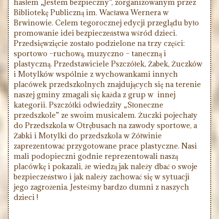
hasłem „Jestem bezpieczny”, zorganizowanym przez
Bibliotekę Publiczną im. Wacława Wernera w
Brwinowie. Celem tegorocznej edycji przeglądu było
promowanie idei bezpieczeństwa wśród dzieci.
Przedsięwzięcie zostało podzielone na trzy części:
sportowo –ruchową, muzyczno – taneczną i
plastyczną. Przedstawiciele Pszczółek, Żabek, Żuczków
i Motylków wspólnie z wychowankami innych
placówek przedszkolnych znajdujących się na terenie
naszej gminy zmagali się każda z grup w innej
kategorii. Pszczółki odwiedziły „Słoneczne
przedszkole” ze swoim musicalem. Żuczki pojechały
do Przedszkola w Otrębusach na zawody sportowe, a
Żabki i Motylki do przedszkola w Żółwinie
zaprezentować przygotowane prace plastyczne. Nasi
mali podopieczni godnie reprezentowali naszą
placówkę i pokazali, że wiedzą jak należy dbać o swoje
bezpieczeństwo i jak należy zachować się w sytuacji
jego zagrożenia. Jesteśmy bardzo dumni z naszych
dzieci !