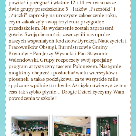
powitań i pożegnań i właśnie 12 i 14 czerwca nasze
dwie grupy przedszkolne 5 – latków „Pszczółki” i
„Żuczki” zaprosiły na uroczyste zakończenie roku,
czym zakończyły swoją trzyletnią przygodę z
przedszkolem. Na wydarzenie zostali zaproszeni
goście. Swoją obecnością zaszczycili nas oprócz
naszych wspaniałych Rodziców,Dyrekcji, Nauczycieli i
Pracowników Obsługi, Burmistrzowie Gminy
Brwinów – Pan Jerzy Wysocki i Pan Sławomir
Walendowski. Grupy rozpoczeły swój specjalny
program artystyczny tańcem Polonezem. Następnie
mogliśmy obejrzeć i posłuchać wielu wierszyków i
piosenek, a także podziękowań za te wszystkie mile
spędzone wpólnie tu chwile. Aż ciężko uwierzyć, że ten
czas tak szybko płynie… Drogie Dzieci życzymy Wam
powodzenia w szkole !