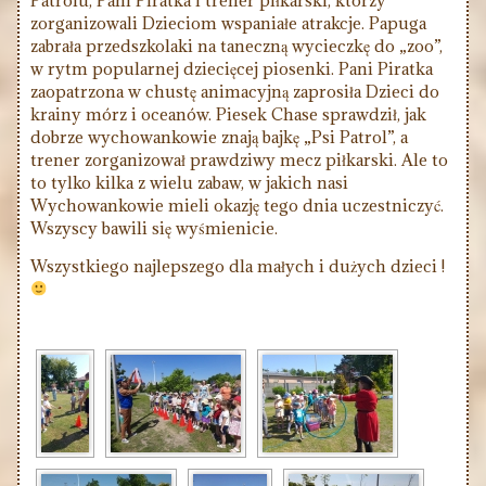
Patrolu, Pani Piratka i trener piłkarski, którzy
zorganizowali Dzieciom wspaniałe atrakcje. Papuga
zabrała przedszkolaki na taneczną wycieczkę do „zoo”,
w rytm popularnej dziecięcej piosenki. Pani Piratka
zaopatrzona w chustę animacyjną zaprosiła Dzieci do
krainy mórz i oceanów. Piesek Chase sprawdził, jak
dobrze wychowankowie znają bajkę „Psi Patrol”, a
trener zorganizował prawdziwy mecz piłkarski. Ale to
to tylko kilka z wielu zabaw, w jakich nasi
Wychowankowie mieli okazję tego dnia uczestniczyć.
Wszyscy bawili się wyśmienicie.
Wszystkiego najlepszego dla małych i dużych dzieci !