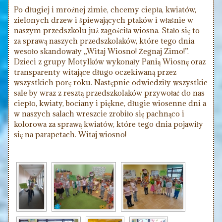
Po długiej i mroźnej zimie, chcemy ciepła, kwiatów,
zielonych drzew i śpiewających ptaków i właśnie w
naszym przedszkolu już zagościła wiosna. Stało się to
za sprawą naszych przedszkolaków, które tego dnia
wesoło skandowały „Witaj Wiosno! Żegnaj Zimo!”.
Dzieci z grupy Motylków wykonały Panią Wiosnę oraz
transparenty witające długo oczekiwaną przez
wszystkich porę roku. Następnie odwiedziły wszystkie
sale by wraz z resztą przedszkolaków przywołać do nas
ciepło, kwiaty, bociany i piękne, długie wiosenne dni a
w naszych salach wreszcie zrobiło się pachnąco i
kolorowa za sprawą kwiatów, które tego dnia pojawiły
się na parapetach. Witaj wiosno!