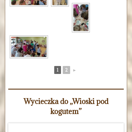
1
2
►
Wycieczka do „Wioski pod
kogutem”