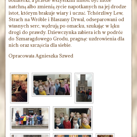
bohaterki, a przede wszystkim miłość być może
natchną albo zmienią życie napotkanych na jej drodze
istot, którym brakuje wiary i uczuć. Tchórzliwy Lew,
Strach na Wróble i Blaszany Drwal, odseparowani od
własnych serc, wędrują po omacku, szukając w lęku
drogi do prawdy. Dziewczynka zabiera ich w podróż
do Szmaragdowego Grodu, pragnąc uzdrowienia dla
nich oraz szczęścia dla siebie.
Opracowała Agnieszka Szwed