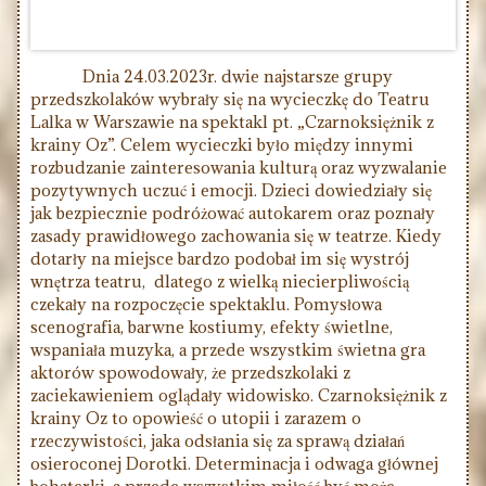
Dnia 24.03.2023r. dwie najstarsze grupy
przedszkolaków wybrały się na wycieczkę do Teatru
Lalka w Warszawie na spektakl pt. „Czarnoksiężnik z
krainy Oz”. Celem wycieczki było między innymi
rozbudzanie zainteresowania kulturą oraz wyzwalanie
pozytywnych uczuć i emocji. Dzieci dowiedziały się
jak bezpiecznie podróżować autokarem oraz poznały
zasady prawidłowego zachowania się w teatrze. Kiedy
dotarły na miejsce bardzo podobał im się wystrój
wnętrza teatru, dlatego z wielką niecierpliwością
czekały na rozpoczęcie spektaklu. Pomysłowa
scenografia, barwne kostiumy, efekty świetlne,
wspaniała muzyka, a przede wszystkim świetna gra
aktorów spowodowały, że przedszkolaki z
zaciekawieniem oglądały widowisko. Czarnoksiężnik z
krainy Oz to opowieść o utopii i zarazem o
rzeczywistości, jaka odsłania się za sprawą działań
osieroconej Dorotki. Determinacja i odwaga głównej