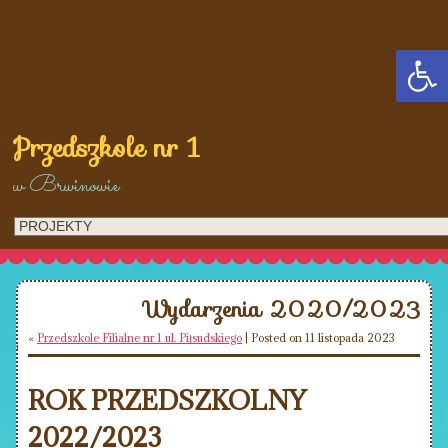
Op
Przedszkole nr 1
w Brwinowie
Wydarzenia 2020/2023
«
Przedszkole Filialne nr 1 ul. Piłsudskiego
| Posted on 11 listopada 2023
ROK PRZEDSZKOLNY
2022/2023