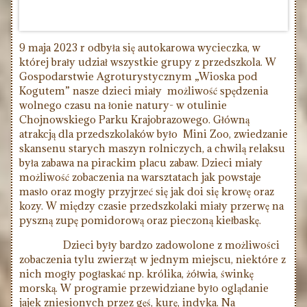
9 maja 2023 r odbyła się autokarowa wycieczka, w
której brały udział wszystkie grupy z przedszkola. W
Gospodarstwie Agroturystycznym „Wioska pod
Kogutem” nasze dzieci miały możliwość spędzenia
wolnego czasu na łonie natury- w otulinie
Chojnowskiego Parku Krajobrazowego. Główną
atrakcją dla przedszkolaków było Mini Zoo, zwiedzanie
skansenu starych maszyn rolniczych, a chwilą relaksu
była zabawa na pirackim placu zabaw. Dzieci miały
możliwość zobaczenia na warsztatach jak powstaje
masło oraz mogły przyjrzeć się jak doi się krowę oraz
kozy. W między czasie przedszkolaki miały przerwę na
pyszną zupę pomidorową oraz pieczoną kiełbaskę.
Dzieci były bardzo zadowolone z możliwości
zobaczenia tylu zwierząt w jednym miejscu, niektóre z
nich mogły pogłaskać np. królika, żółwia, świnkę
morską. W programie przewidziane było oglądanie
jajek zniesionych przez gęś, kurę, indyka. Na