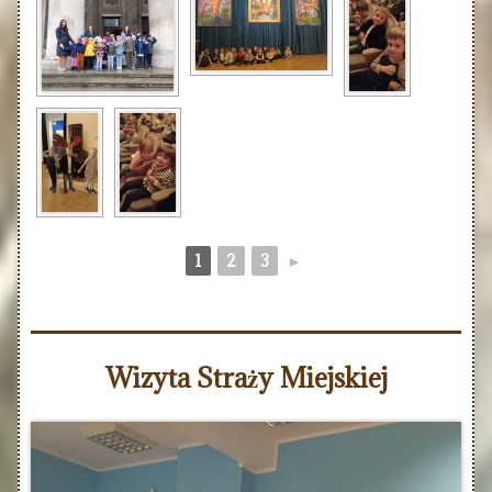
1
2
3
►
Wizyta Straży Miejskiej