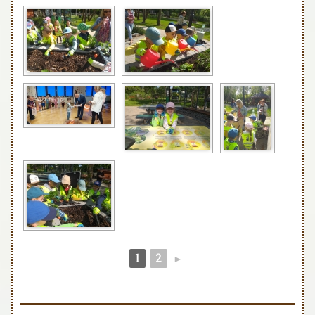
1
2
►