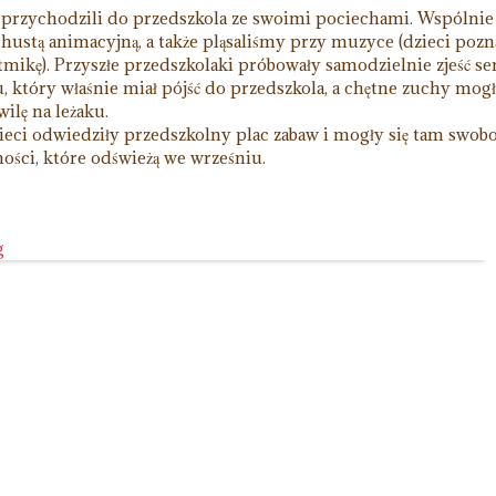
 przychodzili do przedszkola ze swoimi pociechami. Wspólnie
z chustą animacyjną, a także pląsaliśmy przy muzyce (dzieci pozn
tmikę). Przyszłe przedszkolaki próbowały samodzielnie zjeść se
 który właśnie miał pójść do przedszkola, a chętne zuchy mog
wilę na leżaku.
zieci odwiedziły przedszkolny plac zabaw i mogły się tam swob
ości, które odświeżą we wrześniu.