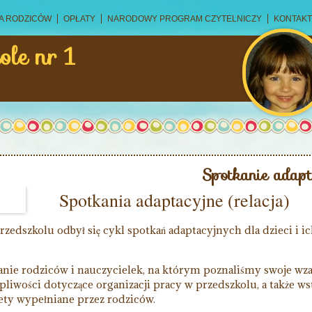
A RODZICÓW
OPŁATY
NARODOWY PROGRAM CZYTELNICZY
KONTAKT
ole nr 1
Spotkanie adapt
Spotkania adaptacyjne (relacja)
edszkolu odbył się cykl spotkań adaptacyjnych dla dzieci i i
ranie rodziców i nauczycielek, na którym poznaliśmy swoje w
liwości dotyczące organizacji pracy w przedszkolu, a także ws
ety wypełniane przez rodziców.