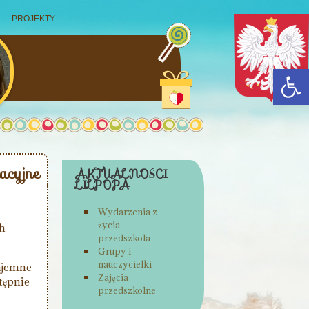
PROJEKTY
Op
acyjne
AKTUALNOŚCI
LILPOPA
Wydarzenia z
życia
ch
przedszkola
Grupy i
nauczycielki
zajemne
Zajęcia
tępnie
przedszkolne