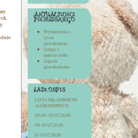
ały
AKTUALNOŚCI
rek,
PIŁSUDSKIEGO
ły
Wydarzenia z
odnie
życia
przedszkola
Grupy i
nauczycielki
Zajęcia
przedszkolne
JADŁOSPIS
LISTA SKŁADNIKÓW
ALERGENNYCH
29.06.-03.07.2026.
06-10.07.2026.
13-17.07.2026.