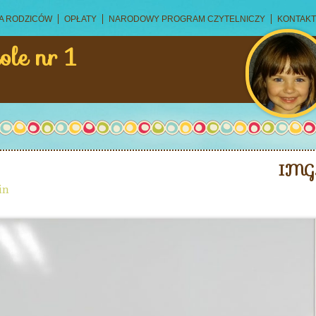
A RODZICÓW
OPŁATY
NARODOWY PROGRAM CZYTELNICZY
KONTAKT
ole nr 1
IMG
in