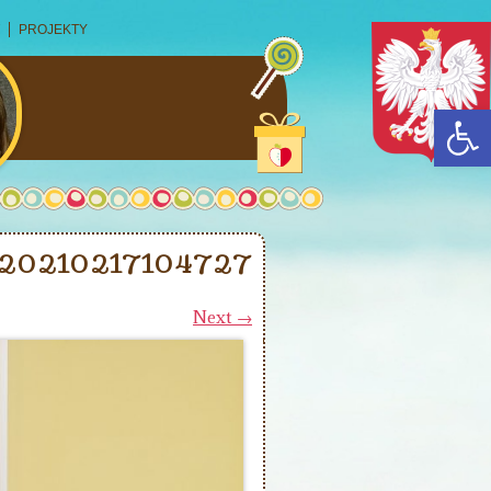
PROJEKTY
Open
20210217104727
Next →