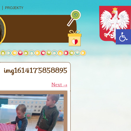
PROJEKTY
Open
img1614175858895
Next →